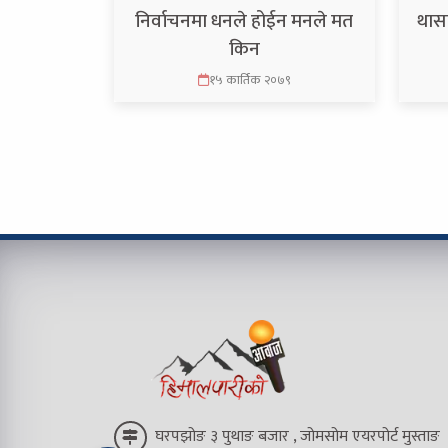
निर्वाचनमा धनले होईन मनले मत
थासा
किन
१५ कार्तिक २०७९
घरपझोङ ३ पुथाङ बजार , जोमसोम एयरपोर्ट मुस्ताङ