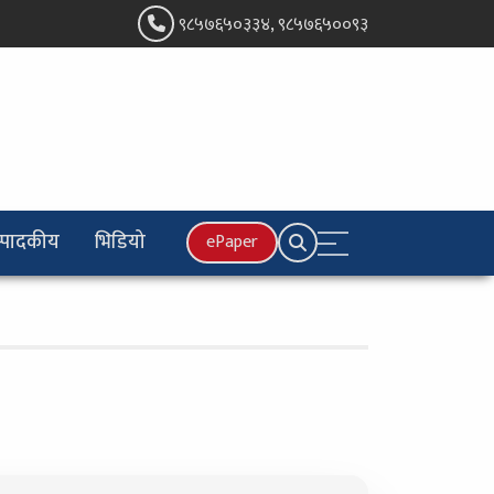
९८५७६५०३३४, ९८५७६५००९३
्पादकीय
भिडियो
ePaper