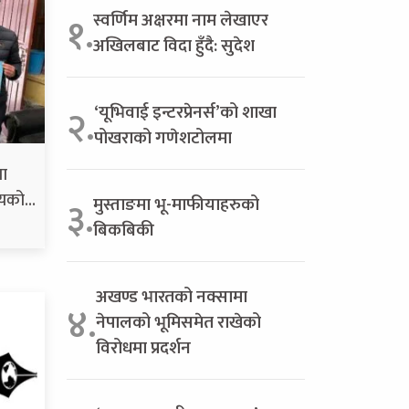
स्वर्णिम अक्षरमा नाम लेखाएर
१.
अखिलबाट विदा हुँदै: सुदेश
‘यूभिवाई इन्टरप्रेनर्स’को शाखा
२.
पोखराको गणेशटोलमा
मा
लयको…
मुस्ताङमा भू-माफीयाहरुको
३.
बिकबिकी
अखण्ड भारतको नक्सामा
४.
नेपालको भूमिसमेत राखेको
विरोधमा प्रदर्शन