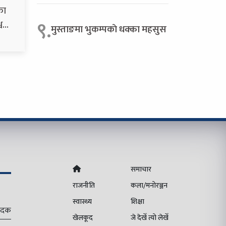
का
९.
्व…
मुस्ताङमा भुकम्पकाे धक्का महसुस
समाचार
राजनीति
कला/मनोरञ्जन
स्वास्थ्य
शिक्षा
पादक
खेलकूद
जे देखेँ त्यो लेखेँ