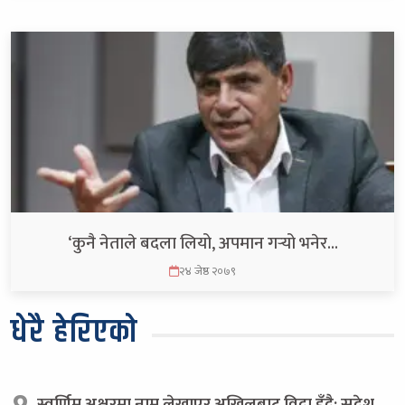
‘कुनै नेताले बदला लियो, अपमान गर्‍यो भनेर…
२४ जेष्ठ २०७९
धेरै हेरिएको
स्वर्णिम अक्षरमा नाम लेखाएर अखिलबाट विदा हुँदै: सुदेश