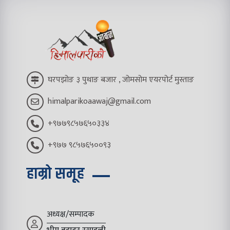
घरपझोङ ३ पुथाङ बजार , जोमसोम एयरपोर्ट मुस्ताङ
himalparikoaawaj@gmail.com
+९७७९८५७६५०३३४
+९७७ ९८५७६५००९३
हाम्रो समूह
अध्यक्ष/सम्पादक