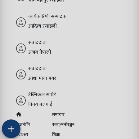
भीम बहादुर रसाइली
कार्यकारिणी सम्पादक
आदित्य रसाइली
संवाददाता
अजय नेपाली
संवाददाता
आशा माया मगर
टेक्निकल सपोर्ट
विनय बजगाई
समाचार
राजनीति
कला/मनोरञ्जन
स्वास्थ्य
शिक्षा