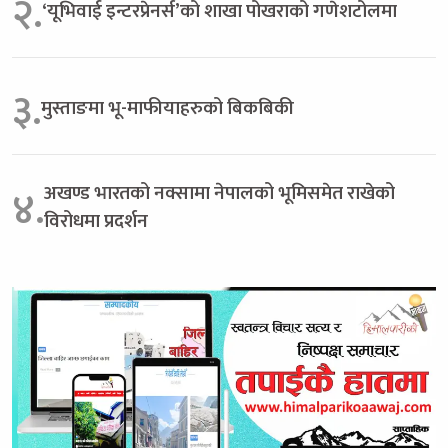
२.
‘यूभिवाई इन्टरप्रेनर्स’को शाखा पोखराको गणेशटोलमा
३.
मुस्ताङमा भू-माफीयाहरुको बिकबिकी
अखण्ड भारतको नक्सामा नेपालको भूमिसमेत राखेको
४.
विरोधमा प्रदर्शन