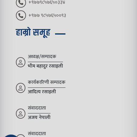
+९७७९८५७६५०३३४
+९७७ ९८५७६५००९३
हाम्रो समूह
अध्यक्ष/सम्पादक
भीम बहादुर रसाइली
कार्यकारिणी सम्पादक
आदित्य रसाइली
संवाददाता
अजय नेपाली
संवाददाता