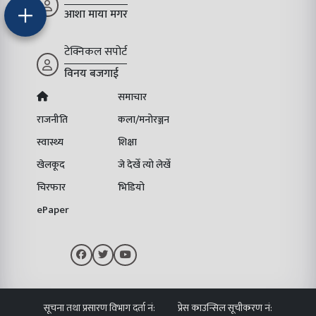
आशा माया मगर
टेक्निकल सपोर्ट
विनय बजगाई
समाचार
राजनीति
कला/मनोरञ्जन
स्वास्थ्य
शिक्षा
खेलकूद
जे देखेँ त्यो लेखेँ
चिरफार
भिडियो
ePaper
सूचना तथा प्रसारण विभाग दर्ता नं:
प्रेस काउन्सिल सूचीकरण नं: