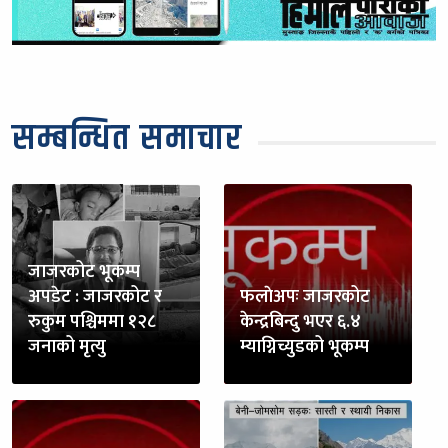
सम्बन्धित समाचार
जाजरकोट भूकम्प
अपडेट : जाजरकोट र
फलाेअपः जाजरकोट
रुकुम पश्चिममा १२८
केन्द्रबिन्दु भएर ६.४
जनाको मृत्यु
म्याग्निच्युडको भूकम्प