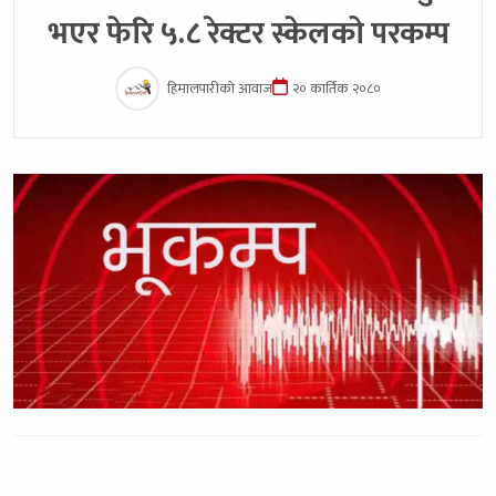
भएर फेरि ५.८ रेक्टर स्केलको परकम्प
हिमालपारीको आवाज
२० कार्तिक २०८०