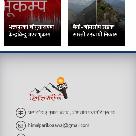
भक्तपुरको चाँगुनारायण
बेनी–जोमसोम सडकः
केन्द्रबिन्दु भएर भूकम्प
सास्ती र स्थायी निकास
घरपझोङ ३ पुथाङ बजार , जोमसोम एयरपोर्ट मुस्ताङ
himalparikoaawaj@gmail.com