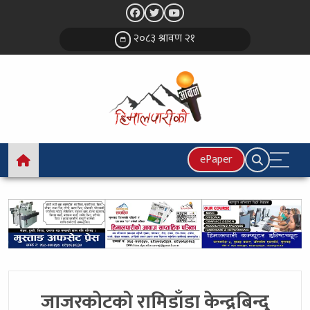
२०८३ श्रावण २१
ePaper
जाजरकोटकाे रामिडाँडा केन्द्रबिन्दु