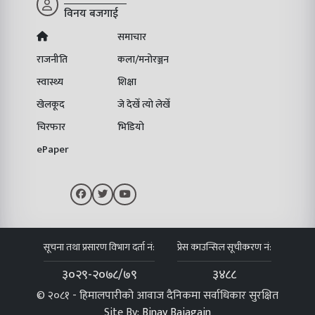
विनय बजगाई
समाचार
राजनीति
कला/मनोरञ्जन
स्वास्थ्य
शिक्षा
खेलकूद
जे देखेँ त्यो लेखेँ
चिरफार
भिडियो
ePaper
सूचना तथा प्रसारण विभाग दर्ता नं:
प्रेस काउन्सिल सूचीकरण नं:
३०२९-२०७८/७९
३४८८
© २०८१ - हिमालपारीको आवाज दैनिकमा सर्वाधिकार सुरक्षित
Site By:
Binay Bajagain