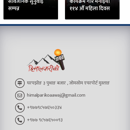
सार्वजनिक सुनुवाई
कार्यक्रम गरि मनाईयो
सम्पन्न
११४ औँ महिला दिवस
घरपझोङ ३ पुथाङ बजार , जोमसोम एयरपोर्ट मुस्ताङ
himalparikoaawaj@gmail.com
+९७७९८५७६५०३३४
+९७७ ९८५७६५००९३