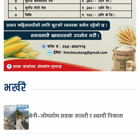
भर्खरै
बेनी–जोमसोम सडकः सास्ती र स्थायी निकास