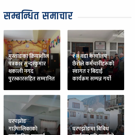
सम्बन्धित समाचार
मुस्ताङका क्रियाशील
१ नं वडा कार्यालय
पत्रकार सुन्दरकुमार
छैरोले कर्मचारीहरूको
थकाली नगद
स्वागत र बिदाई
पुरस्कारसहित सम्मानित
कार्यक्रम सम्पन्न गर्यो
घरपझोङ
गाउँपालिकाकाे
घरपझोङमा बिबिध