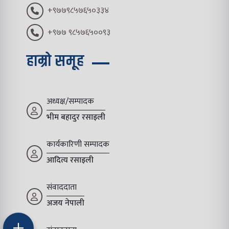
+९७७९८५७६५०३३४
+९७७ ९८५७६५००९३
हाम्रो समूह
अध्यक्ष/सम्पादक
भीम बहादुर रसाइली
कार्यकारिणी सम्पादक
आदित्य रसाइली
संवाददाता
अजय नेपाली