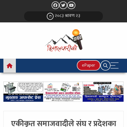
२०८३ श्रावण २३
ePaper
एकीकृत समाजवादीले संघ र प्रदेशका