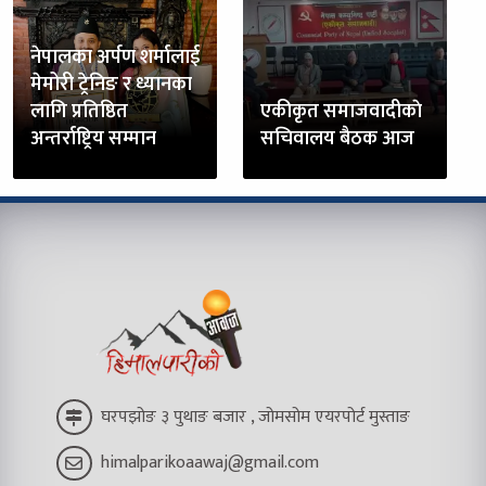
नेपालका अर्पण शर्मालाई
मेमोरी ट्रेनिङ र ध्यानका
लागि प्रतिष्ठित
एकीकृत समाजवादीकाे
अन्तर्राष्ट्रिय सम्मान
सचिवालय बैठक आज
घरपझोङ ३ पुथाङ बजार , जोमसोम एयरपोर्ट मुस्ताङ
himalparikoaawaj@gmail.com