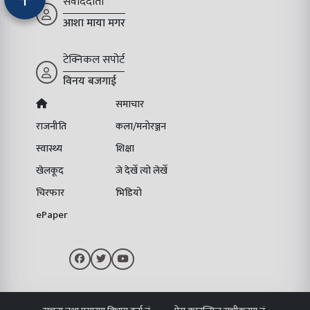
संवाददाता
आशा माया मगर
टेक्निकल सपोर्ट
विनय बजगाई
समाचार
राजनीति
कला/मनोरञ्जन
स्वास्थ्य
शिक्षा
खेलकूद
जे देखेँ त्यो लेखेँ
चिरफार
भिडियो
ePaper