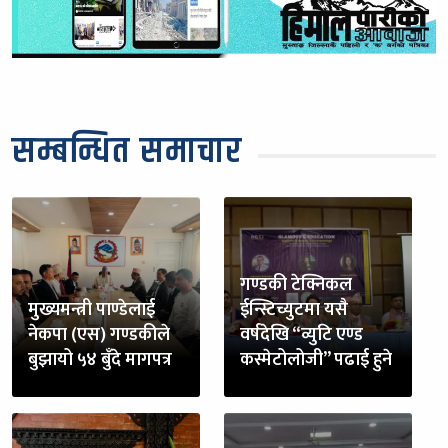
सम्बन्धित समाचार
गण्डकी टेक्निकल
मुख्यमन्त्री पाण्डेलाई
ईन्स्टिच्युटमा यसै
नेकपा (एस) गण्डकीले
वर्षदेखि “व्युटि एण्ड
बुझायो ५४ बुँदे मागपत्र
कस्मेटोलोजी” पढाई हुने