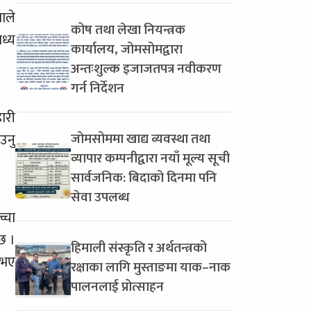
शाले
कोष तथा लेखा नियन्त्रक
ध्य
कार्यालय, जोमसोमद्वारा
अन्तःशुल्क इजाजतपत्र नवीकरण
गर्न निर्देशन
ारी
जोमसोममा खाद्य व्यवस्था तथा
उनु
व्यापार कम्पनीद्वारा नयाँ मूल्य सूची
सार्वजनिक: बिदाको दिनमा पनि
सेवा उपलब्ध
्चा
 छ ।
हिमाली संस्कृति र अर्थतन्त्रको
 भए
रक्षाका लागि मुस्ताङमा याक–नाक
पालनलाई प्रोत्साहन