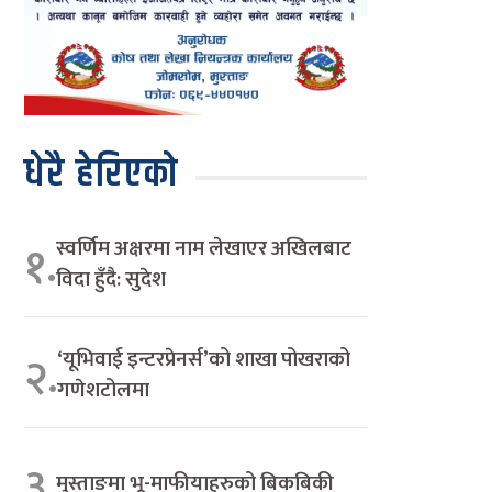
धेरै हेरिएको
स्वर्णिम अक्षरमा नाम लेखाएर अखिलबाट
१.
विदा हुँदै: सुदेश
‘यूभिवाई इन्टरप्रेनर्स’को शाखा पोखराको
२.
गणेशटोलमा
३.
मुस्ताङमा भू-माफीयाहरुको बिकबिकी