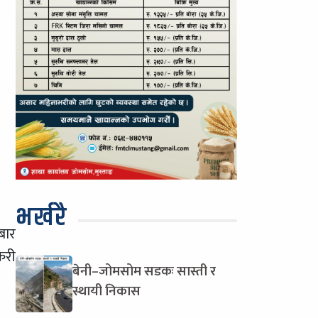
भर्खरै
बार
केरी
बेनी–जोमसोम सडकः सास्ती र
स्थायी निकास