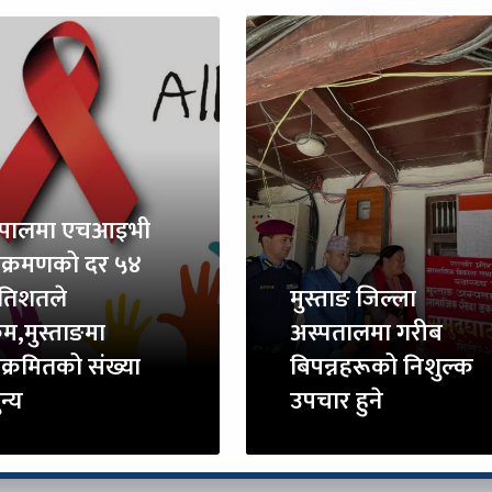
ेपालमा एचआइभी
ंक्रमणको दर ५४
्रतिशतले
मुस्ताङ जिल्ला
म,मुस्ताङमा
अस्पतालमा गरीब
ंक्रमितको संख्या
बिपन्नहरूको निशुल्क
न्य
उपचार हुने