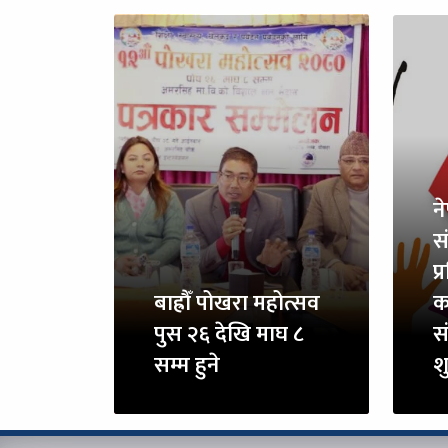
न
स
प
बाह्रौँ पोखरा महोत्सव
क
पुस २६ देखि माघ ८
स
सम्म हुने
शु