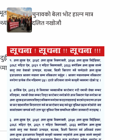
भूत
चुनावको बेला भोट हाल्न मात्र
थ्य
दलित नखोजौ
 दुई
ूमा