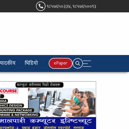
९८५७६५०३३४, ९८५७६५००९३
्पादकीय
भिडियो
ePaper