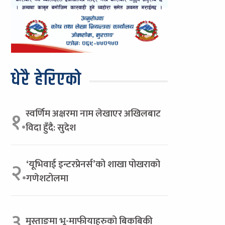
धेरै हेरिएको
स्वर्णिम अक्षरमा नाम लेखाएर अखिलबाट
१.
विदा हुँदै: सुदेश
‘यूभिवाई इन्टरप्रेनर्स’को शाखा पोखराको
२.
गणेशटोलमा
३.
मुस्ताङमा भू-माफीयाहरुको बिकबिकी