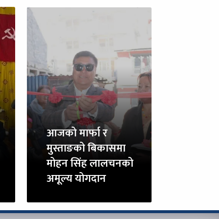
आजको मार्फा र
मुस्ताङको बिकासमा
मोहन सिंह लालचनको
अमूल्य योगदान