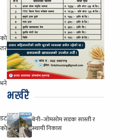
िको
्तर
भने
भर्खरै
 डट
बेनी–जोमसोम सडकः सास्ती र
ेको
स्थायी निकास