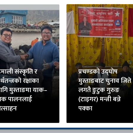
िमाली संस्कृति र
प्रचण्डको उद्घोष
्थतन्त्रको रक्षाका
मुस्ताङबाट चुनाव जिते
ागि मुस्ताङमा याक–
लगतै ङुटुक गुरुङ
ाक पालनलाई
(टाइगर) मन्त्री बन्ने
रोत्साहन
पक्का