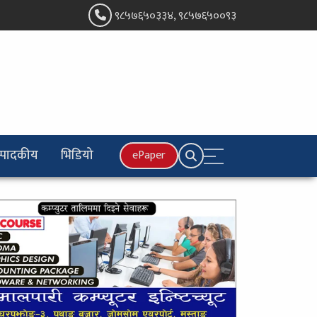
९८५७६५०३३४, ९८५७६५००९३
्पादकीय
भिडियो
ePaper