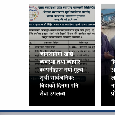
जोमसोममा खाद्य
व्यवस्था तथा व्यापार
ह
कम्पनीद्वारा नयाँ मूल्य
अर
सूची सार्वजनिक:
ल
बिदाको दिनमा पनि
न
सेवा उपलब्ध
प्