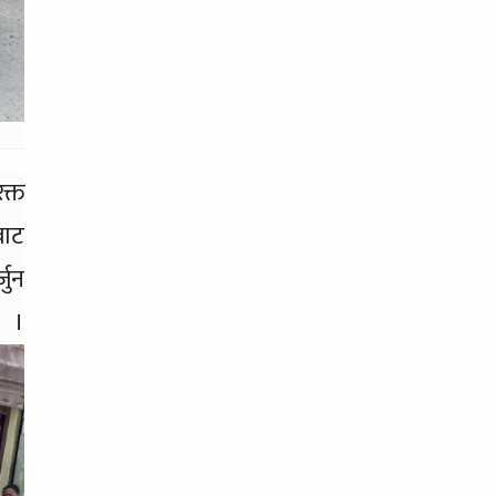
क्त
बाट
जुन
।