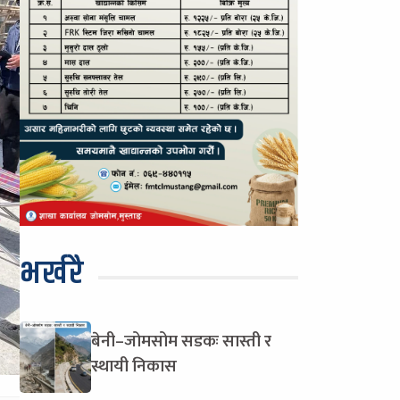
भर्खरै
बेनी–जोमसोम सडकः सास्ती र
स्थायी निकास