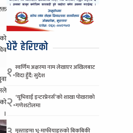
क्त
मको
धेरै हेरिएको
चिव
स्वर्णिम अक्षरमा नाम लेखाएर अखिलबाट
१.
विदा हुँदै: सुदेश
ुवा
नले
‘यूभिवाई इन्टरप्रेनर्स’को शाखा पोखराको
२.
रको
गणेशटोलमा
ए ।
३.
मुस्ताङमा भू-माफीयाहरुको बिकबिकी