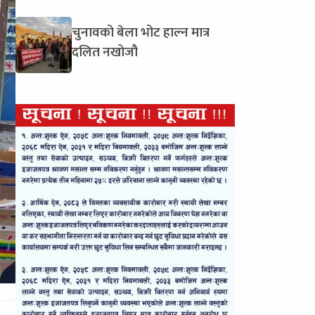
चुनावको बेला भोट हाल्न मात्र
दलित नखोजौ