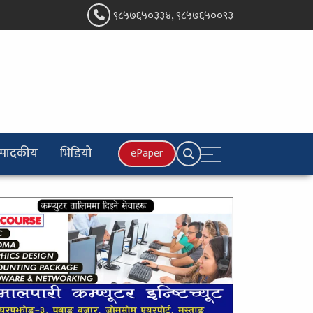
९८५७६५०३३४, ९८५७६५००९३
्पादकीय
भिडियो
ePaper