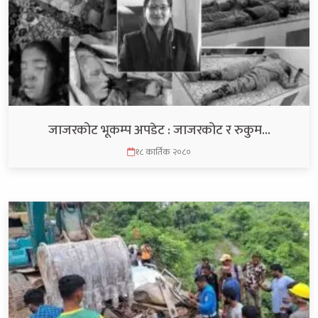
जाजरकोट भूकम्प अपडेट : जाजरकोट र रुकुम…
१८ कार्तिक २०८०