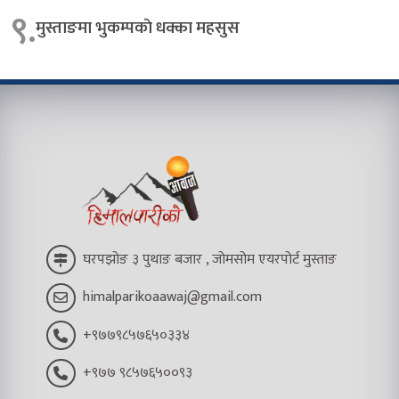
९.
मुस्ताङमा भुकम्पकाे धक्का महसुस
घरपझोङ ३ पुथाङ बजार , जोमसोम एयरपोर्ट मुस्ताङ
himalparikoaawaj@gmail.com
+९७७९८५७६५०३३४
+९७७ ९८५७६५००९३