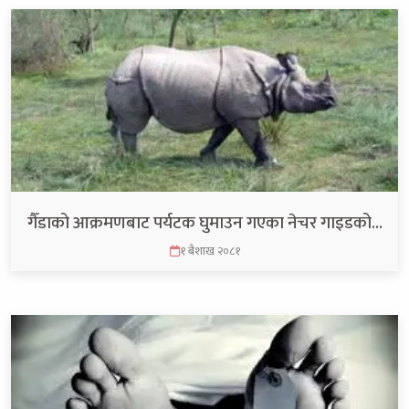
गैँडाको आक्रमणबाट पर्यटक घुमाउन गएका नेचर गाइडको…
१ बैशाख २०८१