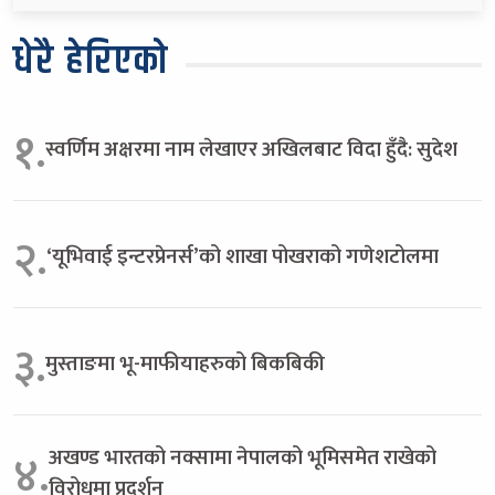
धेरै हेरिएको
१.
स्वर्णिम अक्षरमा नाम लेखाएर अखिलबाट विदा हुँदै: सुदेश
२.
‘यूभिवाई इन्टरप्रेनर्स’को शाखा पोखराको गणेशटोलमा
३.
मुस्ताङमा भू-माफीयाहरुको बिकबिकी
अखण्ड भारतको नक्सामा नेपालको भूमिसमेत राखेको
४.
विरोधमा प्रदर्शन