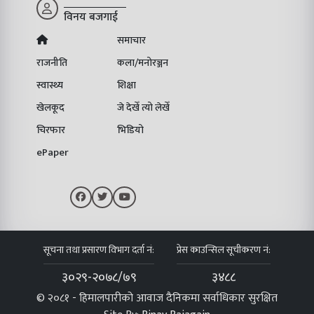
विनय बजगाई
समाचार
राजनीति
कला/मनोरञ्जन
स्वास्थ्य
शिक्षा
खेलकूद
जे देखेँ त्यो लेखेँ
चिरफार
भिडियो
ePaper
सूचना तथा प्रसारण विभाग दर्ता नं:
प्रेस काउन्सिल सूचीकरण नं:
३०२९-२०७८/७९
३४८८
© २०८१ - हिमालपारीको आवाज दैनिकमा सर्वाधिकार सुरक्षित