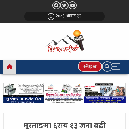
२०८३ श्रावण २२
ePaper
मुस्ताङमा ६सय १३ जना बढी