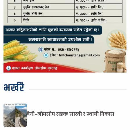
भर्खरै
बेनी–जोमसोम सडकः सास्ती र स्थायी निकास