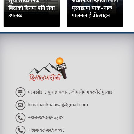
सूची सार्वजनिक:
अर्थतन्त्रको रक्षाका लागि
बिदाको दिनमा पनि सेवा
मुस्ताङमा याक–नाक
उपलब्ध
पालनलाई प्रोत्साहन
घरपझोङ ३ पुथाङ बजार , जोमसोम एयरपोर्ट मुस्ताङ
himalparikoaawaj@gmail.com
+९७७९८५७६५०३३४
+९७७ ९८५७६५००९३