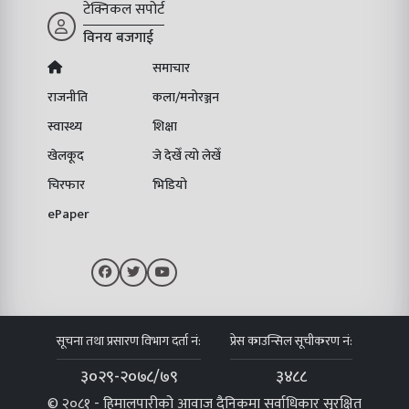
टेक्निकल सपोर्ट
विनय बजगाई
समाचार
राजनीति
कला/मनोरञ्जन
स्वास्थ्य
शिक्षा
खेलकूद
जे देखेँ त्यो लेखेँ
चिरफार
भिडियो
ePaper
सूचना तथा प्रसारण विभाग दर्ता नं:
प्रेस काउन्सिल सूचीकरण नं:
३०२९-२०७८/७९
३४८८
© २०८१ - हिमालपारीको आवाज दैनिकमा सर्वाधिकार सुरक्षित