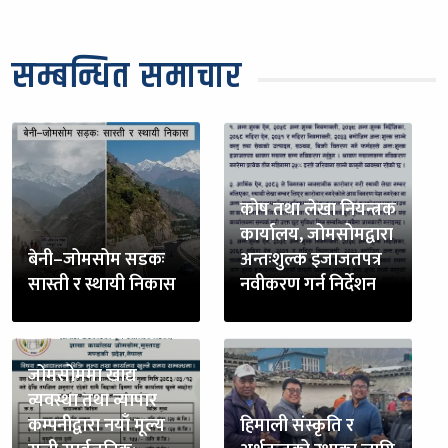
सम्बन्धित समाचार
कोष तथा लेखा नियन्त्रक
कार्यालय, जोमसोमद्वारा
बेनी–जोमसोम सडकः
अन्तःशुल्क इजाजतपत्र
सास्ती र स्थायी निकास
नवीकरण गर्न निर्देशन
जोमसोममा खाद्य
व्यवस्था तथा व्यापार
कम्पनीद्वारा नयाँ मूल्य
हिमाली संस्कृति र