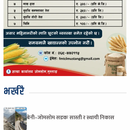
भर्खरै
बेनी–जोमसोम सडकः सास्ती र स्थायी निकास