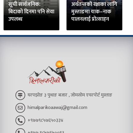
सूची सार्वजनिक:
अर्थतन्त्रको रक्षाका लागि
बिदाको दिनमा पनि सेवा
मुस्ताङमा याक–नाक
उपलब्ध
पालनलाई प्रोत्साहन
घरपझोङ ३ पुथाङ बजार , जोमसोम एयरपोर्ट मुस्ताङ
himalparikoaawaj@gmail.com
+९७७९८५७६५०३३४
+९७७ ९८५७६५००९३