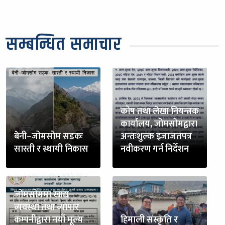
सम्बन्धित समाचार
कोष तथा लेखा नियन्त्रक
कार्यालय, जोमसोमद्वारा
बेनी–जोमसोम सडकः
अन्तःशुल्क इजाजतपत्र
सास्ती र स्थायी निकास
नवीकरण गर्न निर्देशन
जोमसोममा खाद्य
व्यवस्था तथा व्यापार
कम्पनीद्वारा नयाँ मूल्य
हिमाली संस्कृति र