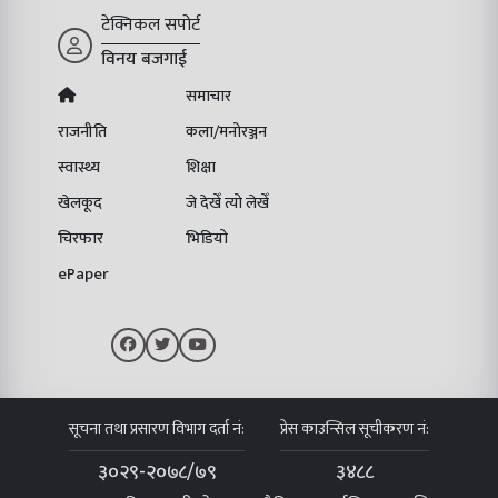
टेक्निकल सपोर्ट
विनय बजगाई
समाचार
राजनीति
कला/मनोरञ्जन
स्वास्थ्य
शिक्षा
खेलकूद
जे देखेँ त्यो लेखेँ
चिरफार
भिडियो
ePaper
सूचना तथा प्रसारण विभाग दर्ता नं:
प्रेस काउन्सिल सूचीकरण नं:
३०२९-२०७८/७९
३४८८