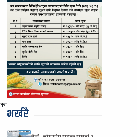
िका
भर्खरै