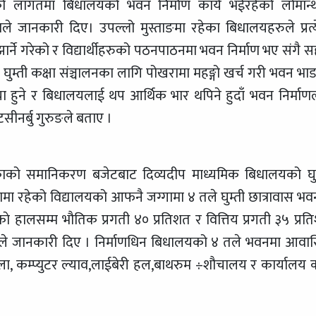
 लागतमा बिधालयको भवन निर्माण कार्य भईरहेको लोमान्
े जानकारी दिए। उपल्लो मुस्ताङमा रहेका बिधालयहरुले प्रत्
र्ने गरेको र विद्यार्थीहरुको पठनपाठनमा भवन निर्माण भए संगै 
ष घुम्ती कक्षा संञ्चालनका लागि पोखरामा महङ्गो खर्च गरी भवन भाड
मस्या हुने र बिधालयलाई थप आर्थिक भार थपिने हुदाँ भवन निर्माण
ीनर्बु गुरुङले बताए ।
ाको समानिकरण बजेटबाट दिव्यदीप माध्यमिक बिधालयको घुम
ामा रहेको विद्यालयको आफनै जग्गामा ४ तले घुम्ती छात्रावास भव
काे हालसम्म भौतिक प्रगती ४० प्रतिशत र वित्तिय प्रगती ३५ प्रत
ौपानेले जानकारी दिए । निर्माणधिन बिधालयको ४ तले भवनमा आवा
ाला, कम्प्युटर ल्याव,लाईबेरी हल,बाथरुम ÷शौचालय र कार्यालय क