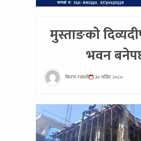
मुस्ताङकाे दिव्य
भवन बनेपछी
किरण रसाली
३० मंसिर २०८०