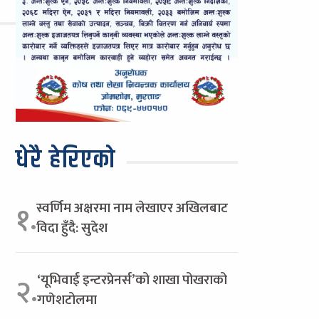
धेरै हेरिएको
स्वर्णिम अक्षरमा नाम लेखाएर अखिलबाट
१.
विदा हुँदै: सुदेश
‘यूभिवाई इन्टरप्रेनर्स’को शाखा पोखराको
२.
गणेशटोलमा