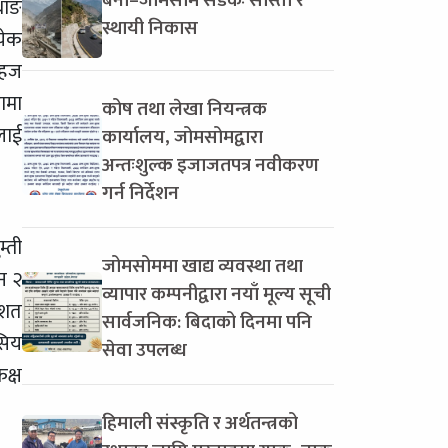
बेनी–जोमसोम सडकः सास्ती र
थाङ
स्थायी निकास
येक
सहज
ामा
कोष तथा लेखा नियन्त्रक
लाई
कार्यालय, जोमसोमद्वारा
अन्तःशुल्क इजाजतपत्र नवीकरण
गर्न निर्देशन
्ती
जोमसोममा खाद्य व्यवस्था तथा
न २
व्यापार कम्पनीद्वारा नयाँ मूल्य सूची
िशत
सार्वजनिक: बिदाको दिनमा पनि
सिय
सेवा उपलब्ध
क्ष
हिमाली संस्कृति र अर्थतन्त्रको