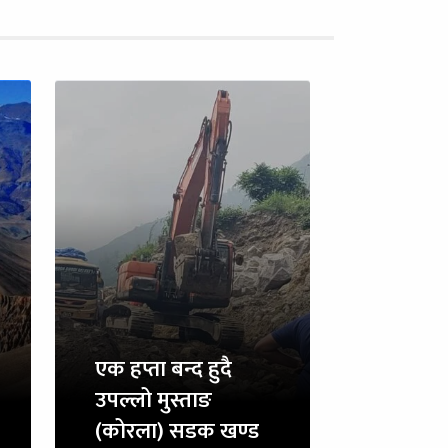
एक हप्ता बन्द हुदै
उपल्लो मुस्ताङ
(कोरला) सडक खण्ड