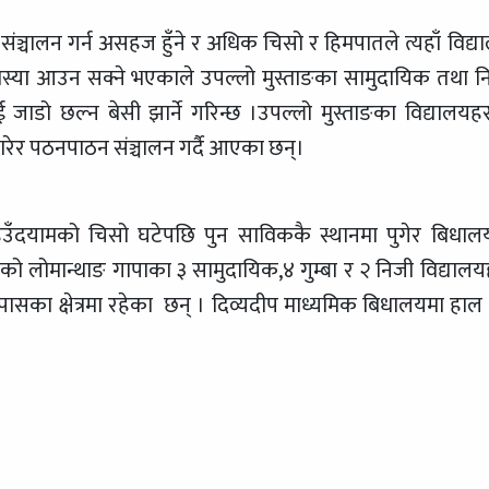
ंञ्चालन गर्न असहज हुँने र अधिक चिसो र हिमपातले त्यहाँ विद्य
ेत समस्या आउन सक्ने भएकाले उपल्लो मुस्ताङका सामुदायिक तथा न
ई जाडो छल्न बेसी झार्ने गरिन्छ ।उपल्लो मुस्ताङका विद्यालयहर
 झारेर पठनपाठन संञ्चालन गर्दै आएका छन्।
िउँदयामको चिसो घटेपछि पुन साविककै स्थानमा पुगेर बिधाल
्ताङको लोमान्थाङ गापाका ३ सामुदायिक,४ गुम्बा र २ निजी विद्यालय
पासका क्षेत्रमा रहेका छन् । दिव्यदीप माध्यमिक बिधालयमा हाल