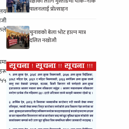
रक्षाका लागि मुस्ताङमा याक–नाक
पालनलाई प्रोत्साहन
ालय
िजी
ुले
चुनावको बेला भोट हाल्न मात्र
दलित नखोजौ
यमा
हरू
 ५५