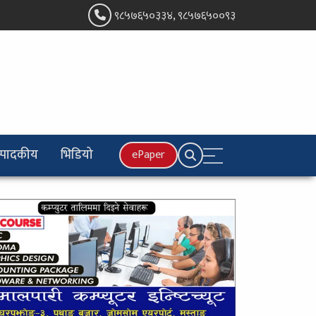
९८५७६५०३३४, ९८५७६५००९३
्पादकीय
भिडियो
ePaper