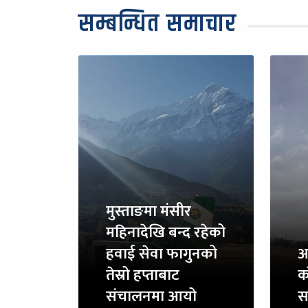
सम्बन्धित समाचार
मुस्ताङमा मंसीर
महिनादेखि बन्द रहेको
हवाई सेवा फागुनको
अ
तेस्रो हप्ताबाट
क
संचालनमा आयो
स