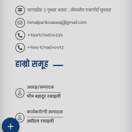
घरपझोङ ३ पुथाङ बजार , जोमसोम एयरपोर्ट मुस्ताङ
himalparikoaawaj@gmail.com
+९७७९८५७६५०३३४
+९७७ ९८५७६५००९३
हाम्रो समूह
अध्यक्ष/सम्पादक
भीम बहादुर रसाइली
कार्यकारिणी सम्पादक
आदित्य रसाइली