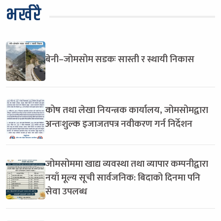
भर्खरै
बेनी–जोमसोम सडकः सास्ती र स्थायी निकास
कोष तथा लेखा नियन्त्रक कार्यालय, जोमसोमद्वारा
अन्तःशुल्क इजाजतपत्र नवीकरण गर्न निर्देशन
जोमसोममा खाद्य व्यवस्था तथा व्यापार कम्पनीद्वारा
नयाँ मूल्य सूची सार्वजनिक: बिदाको दिनमा पनि
सेवा उपलब्ध