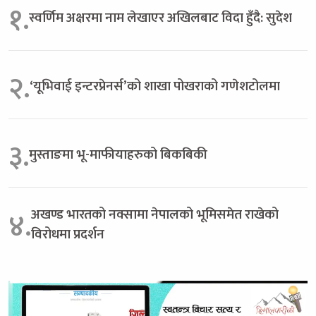
१.
स्वर्णिम अक्षरमा नाम लेखाएर अखिलबाट विदा हुँदै: सुदेश
२.
‘यूभिवाई इन्टरप्रेनर्स’को शाखा पोखराको गणेशटोलमा
३.
मुस्ताङमा भू-माफीयाहरुको बिकबिकी
अखण्ड भारतको नक्सामा नेपालको भूमिसमेत राखेको
४.
विरोधमा प्रदर्शन