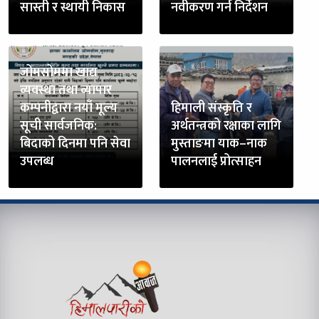
सास्ती र स्थायी निकास
नवीकरण गर्न निर्देशन
जोमसोममा खाद्य
व्यवस्था तथा व्यापार
कम्पनीद्वारा नयाँ मूल्य
हिमाली संस्कृति र
सूची सार्वजनिक:
अर्थतन्त्रको रक्षाका लागि
बिदाको दिनमा पनि सेवा
मुस्ताङमा याक–नाक
उपलब्ध
पालनलाई प्रोत्साहन