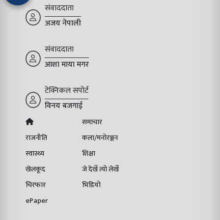
संवाददाता
अजय नेपाली
संवाददाता
आशा माया मगर
टेक्निकल सपोर्ट
विनय बजगाई
समाचार
राजनीति
कला/मनोरञ्जन
स्वास्थ्य
शिक्षा
खेलकूद
जे देखेँ त्यो लेखेँ
चिरफार
भिडियो
ePaper