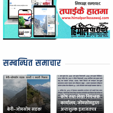
सम्बन्धित समाचार
कोष तथा लेखा नियन्त्रक
कार्यालय, जोमसोमद्वारा
बेनी–जोमसोम सडकः
अन्तःशुल्क इजाजतपत्र