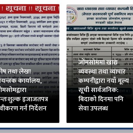
जोमसोममा खाद्य
ोष तथा लेखा
व्यवस्था तथा व्यापार
ियन्त्रक कार्यालय,
कम्पनीद्वारा नयाँ मूल्य
ोमसोमद्वारा
सूची सार्वजनिक:
न्तःशुल्क इजाजतपत्र
बिदाको दिनमा पनि
वीकरण गर्न निर्देशन
सेवा उपलब्ध