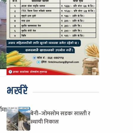
भर्खरै
ामा
बेनी–जोमसोम सडकः सास्ती र
स्थायी निकास