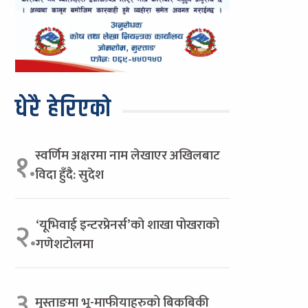
धेरै हेरिएको
स्वर्णिम अक्षरमा नाम लेखाएर अखिलबाट
१.
विदा हुँदै: सुदेश
‘यूभिवाई इन्टरप्रेनर्स’को शाखा पोखराको
२.
गणेशटोलमा
३.
मुस्ताङमा भू-माफीयाहरुको बिकबिकी