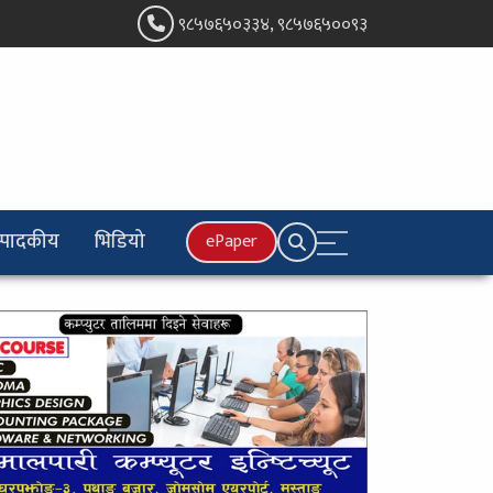
९८५७६५०३३४, ९८५७६५००९३
्पादकीय
भिडियो
ePaper