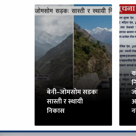
क
न
बेनी–जोमसोम सडकः
ज
सास्ती र स्थायी
अ
निकास
न