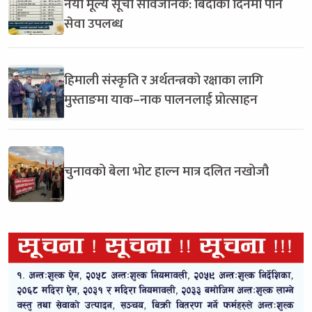
नयाँ मूल्य सूची सार्वजनिक: बिदाको दिनमा पनि
सेवा उपलब्ध
हिमाली संस्कृति र अर्थतन्त्रको रक्षाका लागि
मुस्ताङमा याक–नाक पालनलाई प्रोत्साहन
चुनावको बेला भोट हाल्न मात्र दलित नखोजौ