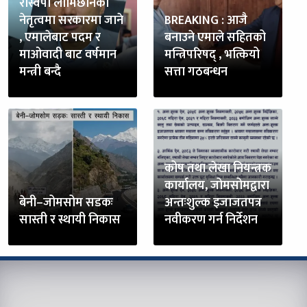
रास्वपा लामिछानेको
नेतृत्वमा सरकारमा जाने
BREAKING : आजै
, एमालेबाट पदम र
बनाउने एमाले सहितको
माओवादी बाट वर्षमान
मन्त्रिपरिषद् , भत्कियो
मन्त्री बन्दै
सत्ता गठबन्धन
कोष तथा लेखा नियन्त्रक
कार्यालय, जोमसोमद्वारा
बेनी–जोमसोम सडकः
अन्तःशुल्क इजाजतपत्र
सास्ती र स्थायी निकास
नवीकरण गर्न निर्देशन