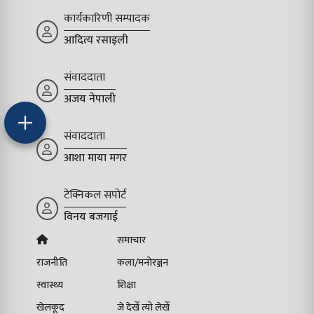
कार्यकारिणी सम्पादक
आदित्य रसाइली
संवाददाता
अजय नेपाली
संवाददाता
आशा माया मगर
टेक्निकल सपोर्ट
विनय बजगाई
समाचार
राजनीति
कला/मनोरञ्जन
स्वास्थ्य
शिक्षा
खेलकूद
जे देखेँ त्यो लेखेँ