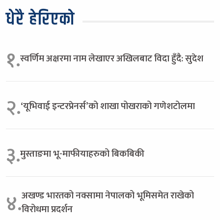
धेरै हेरिएको
१.
स्वर्णिम अक्षरमा नाम लेखाएर अखिलबाट विदा हुँदै: सुदेश
२.
‘यूभिवाई इन्टरप्रेनर्स’को शाखा पोखराको गणेशटोलमा
३.
मुस्ताङमा भू-माफीयाहरुको बिकबिकी
अखण्ड भारतको नक्सामा नेपालको भूमिसमेत राखेको
४.
विरोधमा प्रदर्शन