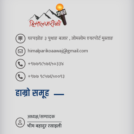
घरपझोङ ३ पुथाङ बजार , जोमसोम एयरपोर्ट मुस्ताङ
himalparikoaawaj@gmail.com
+९७७९८५७६५०३३४
+९७७ ९८५७६५००९३
हाम्रो समूह
अध्यक्ष/सम्पादक
भीम बहादुर रसाइली