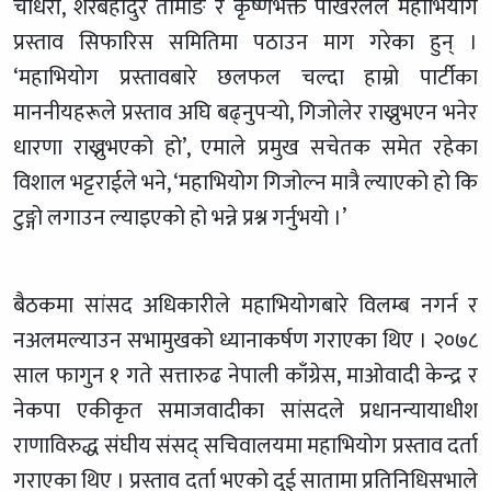
चौधरी, शेरबहादुर तामाङ र कृष्णभक्त पोखरेलले महाभियोग
प्रस्ताव सिफारिस समितिमा पठाउन माग गरेका हुन् ।
‘महाभियोग प्रस्तावबारे छलफल चल्दा हाम्रो पार्टीका
माननीयहरूले प्रस्ताव अघि बढ्नुपर्‍यो, गिजोलेर राख्नुभएन भनेर
धारणा राख्नुभएको हो’, एमाले प्रमुख सचेतक समेत रहेका
विशाल भट्टराईले भने, ‘महाभियोग गिजोल्न मात्रै ल्याएको हो कि
टुङ्गो लगाउन ल्याइएको हो भन्ने प्रश्न गर्नुभयो ।’
बैठकमा सांसद अधिकारीले महाभियोगबारे विलम्ब नगर्न र
नअलमल्याउन सभामुखको ध्यानाकर्षण गराएका थिए । २०७८
साल फागुन १ गते सत्तारुढ नेपाली काँग्रेस, माओवादी केन्द्र र
नेकपा एकीकृत समाजवादीका सांसदले प्रधानन्यायाधीश
राणाविरुद्ध संघीय संसद् सचिवालयमा महाभियोग प्रस्ताव दर्ता
गराएका थिए । प्रस्ताव दर्ता भएको दुई सातामा प्रतिनिधिसभाले