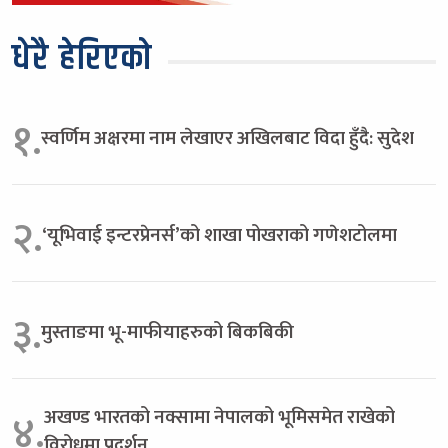
धेरै हेरिएको
१.
स्वर्णिम अक्षरमा नाम लेखाएर अखिलबाट विदा हुँदै: सुदेश
२.
‘यूभिवाई इन्टरप्रेनर्स’को शाखा पोखराको गणेशटोलमा
३.
मुस्ताङमा भू-माफीयाहरुको बिकबिकी
अखण्ड भारतको नक्सामा नेपालको भूमिसमेत राखेको
४.
विरोधमा प्रदर्शन