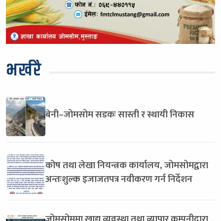
भर्खरै
बेनी–जोमसोम सडकः सास्ती र स्थायी निकास
कोष तथा लेखा नियन्त्रक कार्यालय, जोमसोमद्वारा
अन्तःशुल्क इजाजतपत्र नवीकरण गर्न निर्देशन
जोमसोममा खाद्य व्यवस्था तथा व्यापार कम्पनीद्वारा