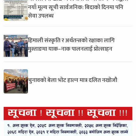
नयाँ मूल्य सूची सार्वजनिक: बिदाको दिनमा पनि
सेवा उपलब्ध
हिमाली संस्कृति र अर्थतन्त्रको रक्षाका लागि
मुस्ताङमा याक–नाक पालनलाई प्रोत्साहन
चुनावको बेला भोट हाल्न मात्र दलित नखोजौ