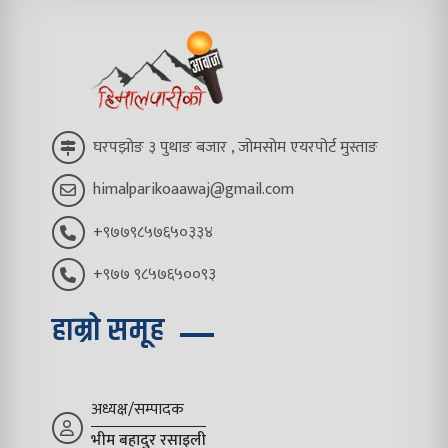
घरपझोङ ३ पुथाङ बजार , जोमसोम एयरपोर्ट मुस्ताङ
himalparikoaawaj@gmail.com
+९७७९८५७६५०३३४
+९७७ ९८५७६५००९३
हाम्रो समूह
अध्यक्ष/सम्पादक
भीम बहादुर रसाइली