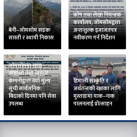
कोष तथा लेखा नियन्त्रक
कार्यालय, जोमसोमद्वारा
बेनी–जोमसोम सडकः
अन्तःशुल्क इजाजतपत्र
सास्ती र स्थायी निकास
नवीकरण गर्न निर्देशन
जोमसोममा खाद्य
व्यवस्था तथा व्यापार
कम्पनीद्वारा नयाँ मूल्य
हिमाली संस्कृति र
सूची सार्वजनिक:
अर्थतन्त्रको रक्षाका लागि
बिदाको दिनमा पनि सेवा
मुस्ताङमा याक–नाक
उपलब्ध
पालनलाई प्रोत्साहन