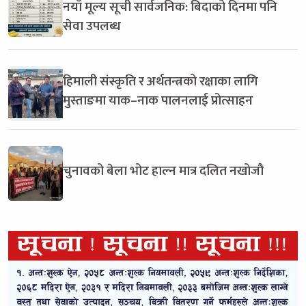
नयाँ मूल्य सूची सार्वजनिक: बिदाको दिनमा पनि
सेवा उपलब्ध
हिमाली संस्कृति र अर्थतन्त्रको रक्षाका लागि
मुस्ताङमा याक–नाक पालनलाई प्रोत्साहन
चुनावको बेला भोट हाल्न मात्र दलित नखोजौ