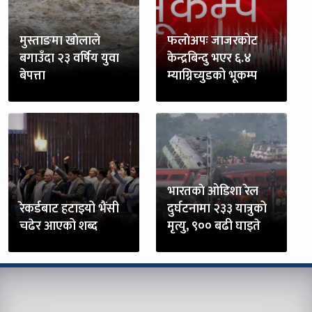
मुस्ताङमा खाेलाले
फलाेअपः जाजरकोट
बगाउँदा २३ वर्षिय युवा
केन्द्रबिन्दु भएर ६.४
बेपत्ता
म्याग्निच्युडको भूकम्प
भारतकाे ओडिशा रेल
रेकर्डबाट हटाइयो भैंसी
दुर्घटनामा २३३ यात्रुको
चढेर आएको शब्द
मृत्यु, ९०० बढी घाइते