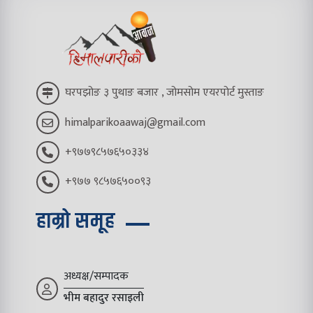
घरपझोङ ३ पुथाङ बजार , जोमसोम एयरपोर्ट मुस्ताङ
himalparikoaawaj@gmail.com
+९७७९८५७६५०३३४
+९७७ ९८५७६५००९३
हाम्रो समूह
अध्यक्ष/सम्पादक
भीम बहादुर रसाइली