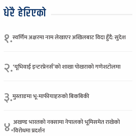
धेरै हेरिएको
१.
स्वर्णिम अक्षरमा नाम लेखाएर अखिलबाट विदा हुँदै: सुदेश
२.
‘यूभिवाई इन्टरप्रेनर्स’को शाखा पोखराको गणेशटोलमा
३.
मुस्ताङमा भू-माफीयाहरुको बिकबिकी
अखण्ड भारतको नक्सामा नेपालको भूमिसमेत राखेको
४.
विरोधमा प्रदर्शन