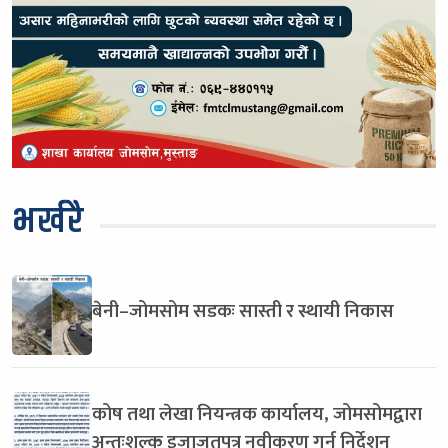
भर्खरै
बेनी–जोमसोम सडकः सास्ती र स्थायी निकास
कोष तथा लेखा नियन्त्रक कार्यालय, जोमसोमद्वारा
अन्तःशुल्क इजाजतपत्र नवीकरण गर्न निर्देशन