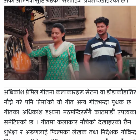
अर्की अभिनेत्री सृष्टि श्रेष्ठको ‘सरप्राइज’ प्रवेश देखाइएको छ ।
अधिकांश प्रेमिल गीतमा कलाकारहरू सेटमा या डाँडाकाँडातिर
नाँच्ने गरे पनि ‘प्रेमा’को यो गीत अन्य गीतभन्दा पृथक छ ।
गीतका अधिकांश दृश्यमा मठमन्दिरसँगै काठमाडौं उपत्यका
समेटिएको छ । गीतमा कलाकार नाँचेको देखाइएको छैन ।
शुभेक्षा र अरुणलाई फिल्मका लेखक तथा निर्देशक गोविन्द