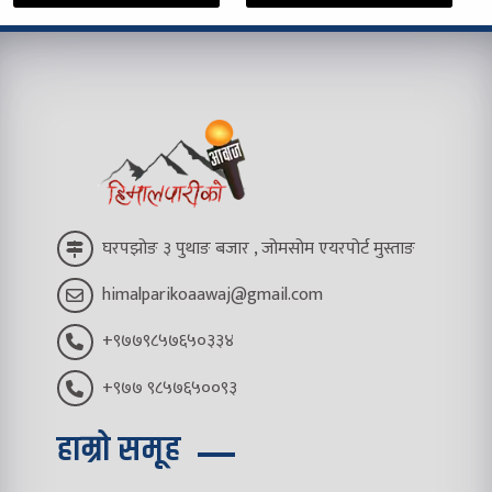
घरपझोङ ३ पुथाङ बजार , जोमसोम एयरपोर्ट मुस्ताङ
himalparikoaawaj@gmail.com
+९७७९८५७६५०३३४
+९७७ ९८५७६५००९३
हाम्रो समूह