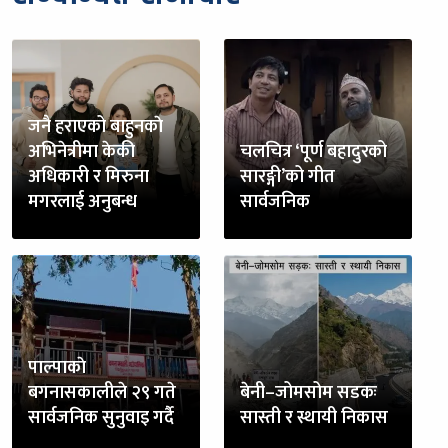
जनै हराएको बाहुनकाे
अभिनेत्रीमा केकी
चलचित्र ‘पूर्ण बहादुरको
अधिकारी र मिरुना
सारङ्गी’को गीत
मगरलाई अनुबन्ध
सार्वजनिक
पाल्पाकाे
बगनासकालीले २९ गते
बेनी–जोमसोम सडकः
सार्वजनिक सुनुवाइ गर्दै
सास्ती र स्थायी निकास