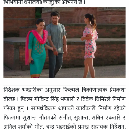
भिभियाना थपलिया(काजु)को अभिनय छ ।
निर्देशक भण्डारीका अनुसार फिल्मले त्रिकोणात्मक प्रेमकथा
बोल्छ । फिल्म गोविन्द सिंह भण्डारी र विवेक घिमिरेले निर्माण
गरेका हुन् । सामर्थविक्रम थापाको कार्यकारी निर्माण रहेको
फिल्ममा सुशान्त गौतमको संगीत, सुशान्त, सबिन एकतारे र
अनिल शर्माको गीत, चन्द्र भट्टराईको प्रमुख सहायक निर्देशन,