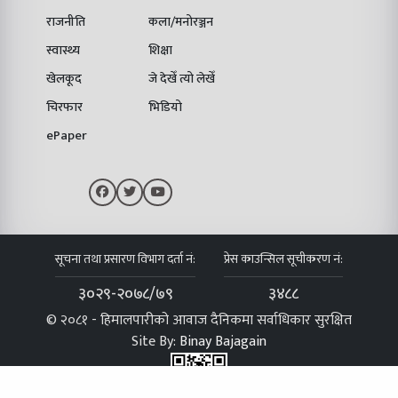
राजनीति
कला/मनोरञ्जन
स्वास्थ्य
शिक्षा
खेलकूद
जे देखेँ त्यो लेखेँ
चिरफार
भिडियो
ePaper
सूचना तथा प्रसारण विभाग दर्ता नं:
प्रेस काउन्सिल सूचीकरण नं:
३०२९-२०७८/७९
३४८८
© २०८१ - हिमालपारीको आवाज दैनिकमा सर्वाधिकार सुरक्षित
Site By:
Binay Bajagain