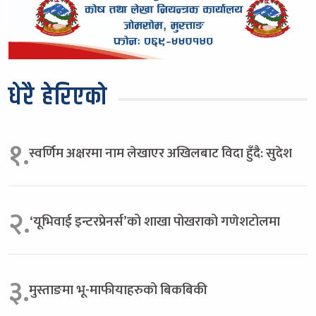
धेरै हेरिएको
१.
स्वर्णिम अक्षरमा नाम लेखाएर अखिलबाट विदा हुँदै: सुदेश
२.
‘यूभिवाई इन्टरप्रेनर्स’को शाखा पोखराको गणेशटोलमा
३.
मुस्ताङमा भू-माफीयाहरुको बिकबिकी