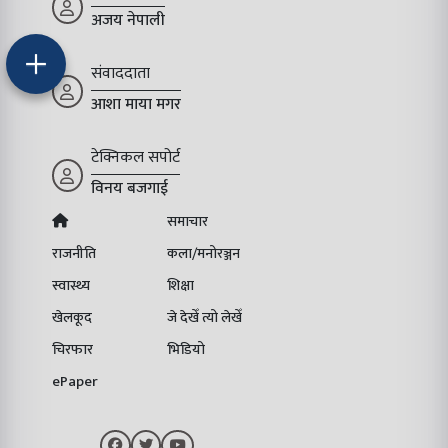
अजय नेपाली
संवाददाता
आशा माया मगर
टेक्निकल सपोर्ट
विनय बजगाई
समाचार
राजनीति
कला/मनोरञ्जन
स्वास्थ्य
शिक्षा
खेलकूद
जे देखेँ त्यो लेखेँ
चिरफार
भिडियो
ePaper