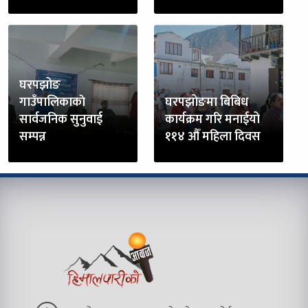
घरपझोङ
गाउँपालिकाकाे
घरपझोङमा बिबिध
सार्वजनिक सुनुवाई
कार्यक्रम गरि मनाईयो
सम्पन्न
११४ औँ महिला दिवस