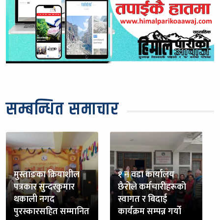
सम्बन्धित समाचार
मुस्ताङका क्रियाशील
१ नं वडा कार्यालय
पत्रकार सुन्दरकुमार
छैरोले कर्मचारीहरूको
थकाली नगद
स्वागत र बिदाई
पुरस्कारसहित सम्मानित
कार्यक्रम सम्पन्न गर्यो