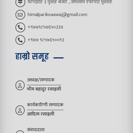
घरपझोङ ३ पुथाङ बजार , जोमसोम एयरपोर्ट मुस्ताङ
himalparikoaawaj@gmail.com
+९७७९८५७६५०३३४
+९७७ ९८५७६५००९३
हाम्रो समूह
अध्यक्ष/सम्पादक
भीम बहादुर रसाइली
कार्यकारिणी सम्पादक
आदित्य रसाइली
संवाददाता