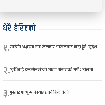
धेरै हेरिएको
१.
स्वर्णिम अक्षरमा नाम लेखाएर अखिलबाट विदा हुँदै: सुदेश
२.
‘यूभिवाई इन्टरप्रेनर्स’को शाखा पोखराको गणेशटोलमा
३.
मुस्ताङमा भू-माफीयाहरुको बिकबिकी