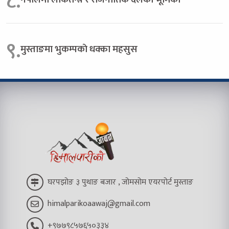
८.
९.
मुस्ताङमा भुकम्पकाे धक्का महसुस
घरपझोङ ३ पुथाङ बजार , जोमसोम एयरपोर्ट मुस्ताङ
himalparikoaawaj@gmail.com
+९७७९८५७६५०३३४