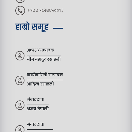
+९७७ ९८५७६५००९३
हाम्रो समूह
अध्यक्ष/सम्पादक
भीम बहादुर रसाइली
कार्यकारिणी सम्पादक
आदित्य रसाइली
संवाददाता
अजय नेपाली
संवाददाता