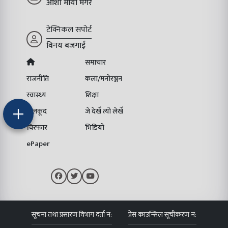
आशा माया मगर
टेक्निकल सपोर्ट
विनय बजगाई
समाचार
राजनीति
कला/मनोरञ्जन
स्वास्थ्य
शिक्षा
खेलकूद
जे देखेँ त्यो लेखेँ
चिरफार
भिडियो
ePaper
सूचना तथा प्रसारण विभाग दर्ता नं:
प्रेस काउन्सिल सूचीकरण नं: