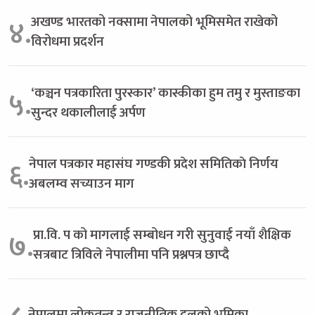
अखण्ड भारतको नक्सामा नेपालको भूमिसमेत राखेको
४.
विरोधमा प्रदर्शन
‘कञ्चन पत्रकारिता पुरस्कार’ कास्कीका हुम तमु र मुस्ताङका
५.
सुन्दर थकालीलाई अर्पण
नेपाल पत्रकार महासंघ गण्डकी प्रदेश समितिकाे निर्णय
६.
अबलम्व सच्याउन माग
प्रा.वि. प को मागलाई सम्बोधन गरी सुनुवाई नयाँ शैक्षिक
७.
सत्रबाट त्रिविले नेपालीमा पनि प्रश्नपत्र छाप्दै
नेपालमा लोकतन्त्र र राजनीतिक दलको भूमिका