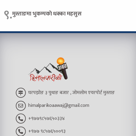
९.
मुस्ताङमा भुकम्पकाे धक्का महसुस
घरपझोङ ३ पुथाङ बजार , जोमसोम एयरपोर्ट मुस्ताङ
himalparikoaawaj@gmail.com
+९७७९८५७६५०३३४
+९७७ ९८५७६५००९३