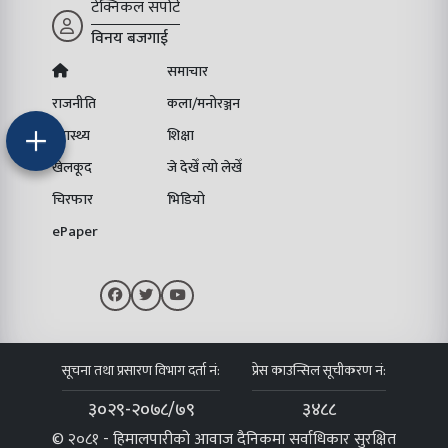
टेक्निकल सपोर्ट
विनय बजगाई
समाचार
राजनीति
कला/मनोरञ्जन
स्वास्थ्य
शिक्षा
खेलकूद
जे देखेँ त्यो लेखेँ
चिरफार
भिडियो
ePaper
सूचना तथा प्रसारण विभाग दर्ता नं:
प्रेस काउन्सिल सूचीकरण नं:
३०२९-२०७८/७९
३४८८
© २०८१ - हिमालपारीको आवाज दैनिकमा सर्वाधिकार सुरक्षित