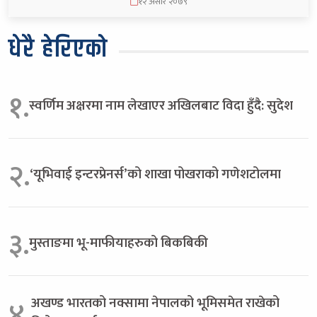
१२ असार २०७९
धेरै हेरिएको
१.
स्वर्णिम अक्षरमा नाम लेखाएर अखिलबाट विदा हुँदै: सुदेश
२.
‘यूभिवाई इन्टरप्रेनर्स’को शाखा पोखराको गणेशटोलमा
३.
मुस्ताङमा भू-माफीयाहरुको बिकबिकी
अखण्ड भारतको नक्सामा नेपालको भूमिसमेत राखेको
४.