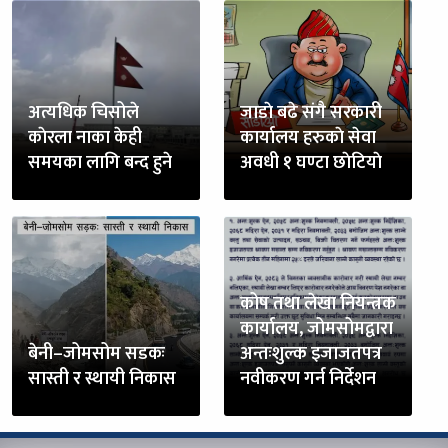
अत्यधिक चिसोले
जाडाे बढे संगै सरकारी
काेरला नाका केही
कार्यालय हरुकाे सेवा
समयका लागि बन्द हुने
अवधी १ घण्टा छाेटियाे
कोष तथा लेखा नियन्त्रक
कार्यालय, जोमसोमद्वारा
बेनी–जोमसोम सडकः
अन्तःशुल्क इजाजतपत्र
सास्ती र स्थायी निकास
नवीकरण गर्न निर्देशन