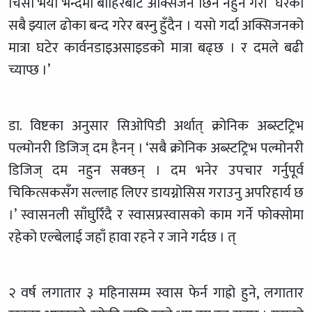
चिसो भयो भन्दैमा बाहिरबाट अक्सिजन छिर्नै नहुने गरी घरको
सबै झ्याल ढोका बन्द गरेर बस्नु हुँदैन । यसो गर्दा अक्सिजनको
मात्रा घटेर कार्वनडाइअसाइडको मात्रा बढ्छ । र दमले बढी
च्याप्छ ।’
डा. विष्टका अनुसार सिओपिडी अर्थात् क्रोनिक अब्स्टट्रिभ
पल्मोनरी डिजिज् दम हैनन् । ‘सबै क्रोनिक अब्स्टट्रिभ पल्मोनरी
डिजिज् दम नहुन सक्छन् । दम भनेर उपचार गर्नुपूर्व
चिकित्सकसँग सल्लाह लिएर डायग्नोसिस गराउनु अपरिहार्य छ
।’ स्वासनली साँघुरिँदै र स्वासप्रस्वासको काम गर्ने फोक्सोमा
रहेको एल्बेलाई जहाँ हावा रहने र जाने गर्दछ । त्
२ वर्ष लगातार ३ महिनासम्म स्वास फेर्न गाह्रो हुने, लगातार