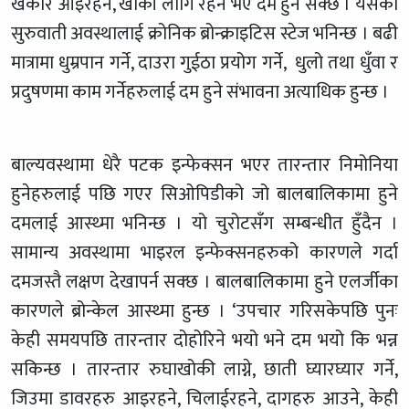
खकार आइरहने, खोकी लागि रहने भए दम हुन सक्छ । यसको
सुरुवाती अवस्थालाई क्रोनिक ब्रोन्क्राइटिस स्टेज भनिन्छ । बढी
मात्रामा धुम्रपान गर्ने, दाउरा गुईठा प्रयोग गर्ने, धुलो तथा धुँवा र
प्रदुषणमा काम गर्नेहरुलाई दम हुने संभावना अत्याधिक हुन्छ ।
बाल्यवस्थामा धेरै पटक इन्फेक्सन भएर तारन्तार निमोनिया
हुनेहरुलाई पछि गएर सिओपिडीको जो बालबालिकामा हुने
दमलाई आस्थ्मा भनिन्छ । यो चुरोटसँग सम्बन्धीत हुँदैन ।
सामान्य अवस्थामा भाइरल इन्फेक्सनहरुको कारणले गर्दा
दमजस्तै लक्षण देखापर्न सक्छ । बालबालिकामा हुने एलर्जीका
कारणले ब्रोन्केल आस्थ्मा हुन्छ । ‘उपचार गरिसकेपछि पुनः
केही समयपछि तारन्तार दोहोरिने भयो भने दम भयो कि भन्न
सकिन्छ । तारन्तार रुघाखोकी लाग्ने, छाती घ्यारघ्यार गर्ने,
जिउमा डावरहरु आइरहने, चिलाईरहने, दागहरु आउने, केही