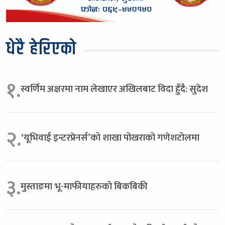
धेरै हेरिएको
१.
स्वर्णिम अक्षरमा नाम लेखाएर अखिलबाट विदा हुँदै: सुदेश
२.
‘यूभिवाई इन्टरप्रेनर्स’को शाखा पोखराको गणेशटोलमा
३.
मुस्ताङमा भू-माफीयाहरुको बिकबिकी