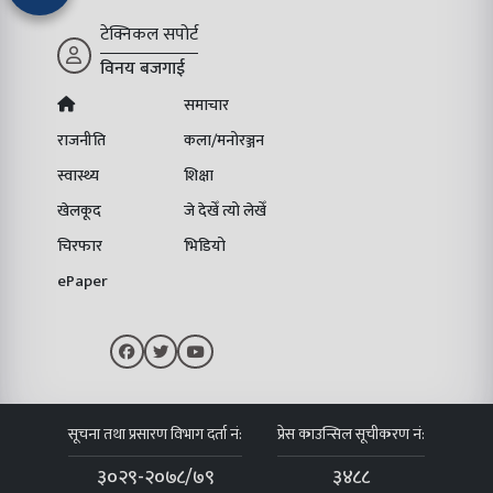
टेक्निकल सपोर्ट
विनय बजगाई
समाचार
राजनीति
कला/मनोरञ्जन
स्वास्थ्य
शिक्षा
खेलकूद
जे देखेँ त्यो लेखेँ
चिरफार
भिडियो
ePaper
सूचना तथा प्रसारण विभाग दर्ता नं:
प्रेस काउन्सिल सूचीकरण नं:
३०२९-२०७८/७९
३४८८