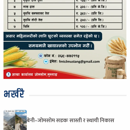
भर्खरै
बेनी–जोमसोम सडकः सास्ती र स्थायी निकास