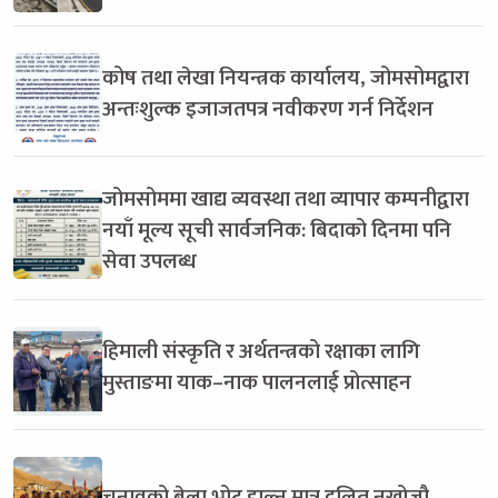
कोष तथा लेखा नियन्त्रक कार्यालय, जोमसोमद्वारा
अन्तःशुल्क इजाजतपत्र नवीकरण गर्न निर्देशन
जोमसोममा खाद्य व्यवस्था तथा व्यापार कम्पनीद्वारा
नयाँ मूल्य सूची सार्वजनिक: बिदाको दिनमा पनि
सेवा उपलब्ध
हिमाली संस्कृति र अर्थतन्त्रको रक्षाका लागि
मुस्ताङमा याक–नाक पालनलाई प्रोत्साहन
चुनावको बेला भोट हाल्न मात्र दलित नखोजौ