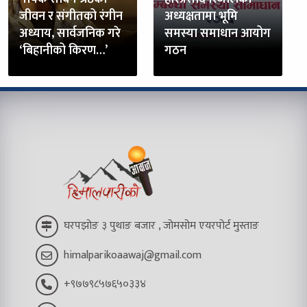
जीवन र संगीतको रंगीन
अध्यक्षतामा भूमि
अध्याय, सार्वजनिक गरे
समस्या समाधान आयोग
‘बिहानीको किरण…’
गठन
घरपझोङ ३ पुथाङ बजार , जोमसोम एयरपोर्ट मुस्ताङ
himalparikoaawaj@gmail.com
+९७७९८५७६५०३३४