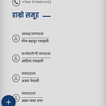
+९७७ ९८५७६५००९३
हाम्रो समूह
अध्यक्ष/सम्पादक
भीम बहादुर रसाइली
कार्यकारिणी सम्पादक
आदित्य रसाइली
संवाददाता
अजय नेपाली
संवाददाता
आशा माया मगर