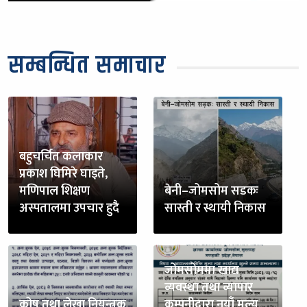
सम्बन्धित समाचार
बहुचर्चित कलाकार
प्रकाश घिमिरे घाइते,
मणिपाल शिक्षण
बेनी–जोमसोम सडकः
अस्पतालमा उपचार हुदै
सास्ती र स्थायी निकास
जोमसोममा खाद्य
व्यवस्था तथा व्यापार
कोष तथा लेखा नियन्त्रक
कम्पनीद्वारा नयाँ मूल्य