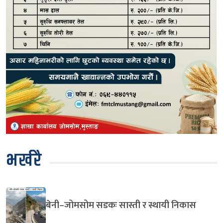
भर्खरै
बेनी–जोमसोम सडकः सास्ती र स्थायी निकास