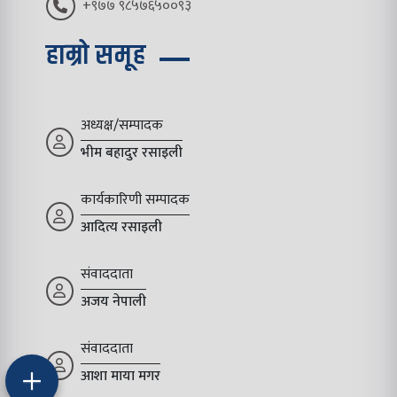
+९७७ ९८५७६५००९३
हाम्रो समूह
अध्यक्ष/सम्पादक
भीम बहादुर रसाइली
कार्यकारिणी सम्पादक
आदित्य रसाइली
संवाददाता
अजय नेपाली
संवाददाता
आशा माया मगर