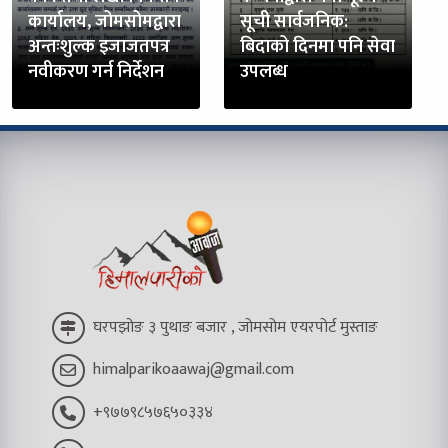
कार्यालय, जोमसोमद्वारा
सूची सार्वजनिक:
अन्तःशुल्क इजाजतपत्र
बिदाको दिनमा पनि सेवा
नवीकरण गर्न निर्देशन
उपलब्ध
घरपझोङ ३ पुथाङ बजार , जोमसोम एयरपोर्ट मुस्ताङ
himalparikoaawaj@gmail.com
+९७७९८५७६५०३३४