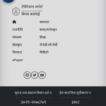
टेक्निकल सपोर्ट
विनय बजगाई
समाचार
राजनीति
कला/मनोरञ्जन
स्वास्थ्य
शिक्षा
खेलकूद
जे देखेँ त्यो लेखेँ
चिरफार
भिडियो
ePaper
सूचना तथा प्रसारण विभाग दर्ता नं:
प्रेस काउन्सिल सूचीकरण नं:
३०२९-२०७८/७९
३४८८