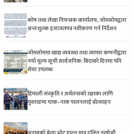
कोष तथा लेखा नियन्त्रक कार्यालय, जोमसोमद्वारा
अन्तःशुल्क इजाजतपत्र नवीकरण गर्न निर्देशन
जोमसोममा खाद्य व्यवस्था तथा व्यापार कम्पनीद्वारा
नयाँ मूल्य सूची सार्वजनिक: बिदाको दिनमा पनि
सेवा उपलब्ध
हिमाली संस्कृति र अर्थतन्त्रको रक्षाका लागि
मुस्ताङमा याक–नाक पालनलाई प्रोत्साहन
चुनावको बेला भोट हाल्न मात्र दलित नखोजौ