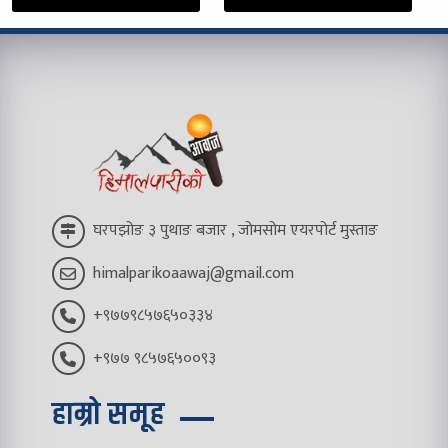
घरपझोङ ३ पुथाङ बजार , जोमसोम एयरपोर्ट मुस्ताङ
himalparikoaawaj@gmail.com
+९७७९८५७६५०३३४
+९७७ ९८५७६५००९३
हाम्रो समूह