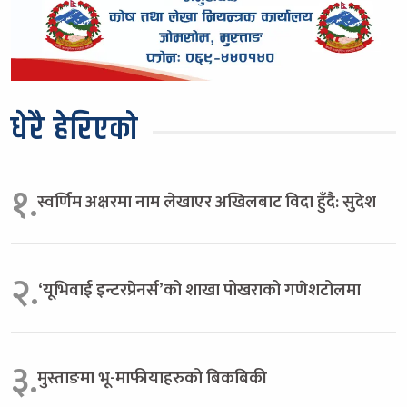
धेरै हेरिएको
१.
स्वर्णिम अक्षरमा नाम लेखाएर अखिलबाट विदा हुँदै: सुदेश
२.
‘यूभिवाई इन्टरप्रेनर्स’को शाखा पोखराको गणेशटोलमा
३.
मुस्ताङमा भू-माफीयाहरुको बिकबिकी