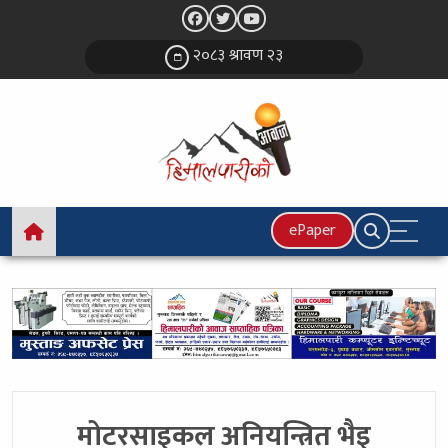
२०८३ श्रावण २३
ePaper
मोटरसाइकल अनियन्त्रित भैइ