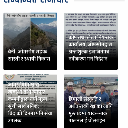
कोष तथा लेखा नियन्त्रक
कार्यालय, जोमसोमद्वारा
बेनी–जोमसोम सडकः
अन्तःशुल्क इजाजतपत्र
सास्ती र स्थायी निकास
नवीकरण गर्न निर्देशन
जोमसोममा खाद्य
व्यवस्था तथा व्यापार
कम्पनीद्वारा नयाँ मूल्य
हिमाली संस्कृति र
सूची सार्वजनिक:
अर्थतन्त्रको रक्षाका लागि
बिदाको दिनमा पनि सेवा
मुस्ताङमा याक–नाक
उपलब्ध
पालनलाई प्रोत्साहन