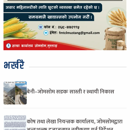
भर्खरै
बेनी–जोमसोम सडकः सास्ती र स्थायी निकास
कोष तथा लेखा नियन्त्रक कार्यालय, जोमसोमद्वारा
अन्तःशुल्क इजाजतपत्र नवीकरण गर्न निर्देशन