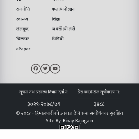
राजनीति
कला/मनोरञ्जन
स्वास्थ्य
शिक्षा
खेलकूद
जे देखेँ त्यो लेखेँ
चिरफार
भिडियो
ePaper
सूचना तथा प्रसारण विभाग दर्ता नं:
प्रेस काउन्सिल सूचीकरण नं:
३०२९-२०७८/७९
३४८८
© २०८१ - हिमालपारीको आवाज दैनिकमा सर्वाधिकार सुरक्षित
Site By:
Binay Bajagain