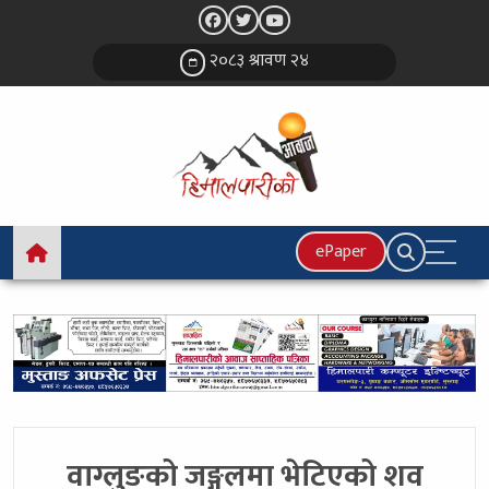
२०८३ श्रावण २४
ePaper
वाग्लुङको जङ्गलमा भेटिएको शव