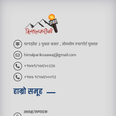
घरपझोङ ३ पुथाङ बजार , जोमसोम एयरपोर्ट मुस्ताङ
himalparikoaawaj@gmail.com
+९७७९८५७६५०३३४
+९७७ ९८५७६५००९३
हाम्रो समूह
अध्यक्ष/सम्पादक