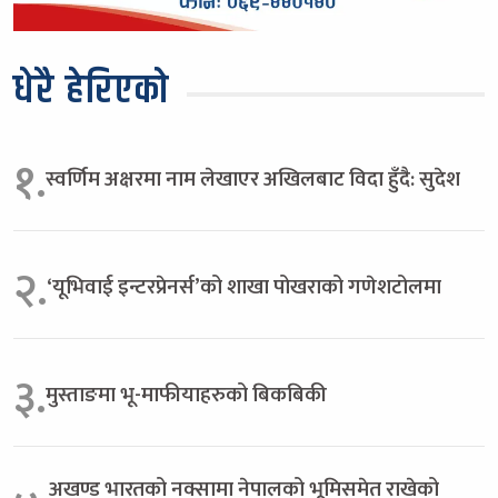
धेरै हेरिएको
१.
स्वर्णिम अक्षरमा नाम लेखाएर अखिलबाट विदा हुँदै: सुदेश
२.
‘यूभिवाई इन्टरप्रेनर्स’को शाखा पोखराको गणेशटोलमा
३.
मुस्ताङमा भू-माफीयाहरुको बिकबिकी
अखण्ड भारतको नक्सामा नेपालको भूमिसमेत राखेको