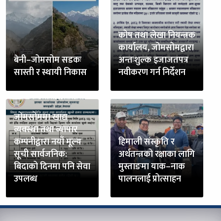
कोष तथा लेखा नियन्त्रक
कार्यालय, जोमसोमद्वारा
बेनी–जोमसोम सडकः
अन्तःशुल्क इजाजतपत्र
सास्ती र स्थायी निकास
नवीकरण गर्न निर्देशन
जोमसोममा खाद्य
व्यवस्था तथा व्यापार
कम्पनीद्वारा नयाँ मूल्य
हिमाली संस्कृति र
सूची सार्वजनिक:
अर्थतन्त्रको रक्षाका लागि
बिदाको दिनमा पनि सेवा
मुस्ताङमा याक–नाक
उपलब्ध
पालनलाई प्रोत्साहन