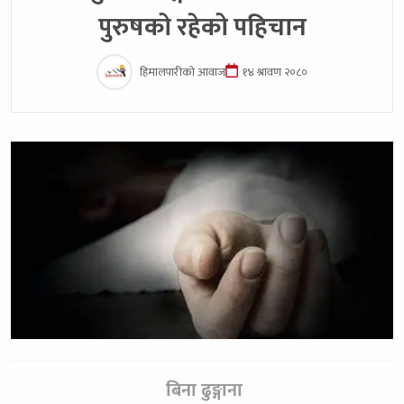
पुरुषको रहेको पहिचान
हिमालपारीको आवाज
१४ श्रावण २०८०
बिना ढुङ्गाना