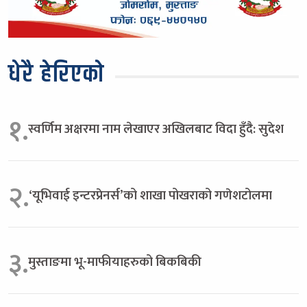
धेरै हेरिएको
१.
स्वर्णिम अक्षरमा नाम लेखाएर अखिलबाट विदा हुँदै: सुदेश
२.
‘यूभिवाई इन्टरप्रेनर्स’को शाखा पोखराको गणेशटोलमा
३.
मुस्ताङमा भू-माफीयाहरुको बिकबिकी