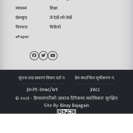
स्वास्थ्य
शिक्षा
खेलकूद
जे देखेँ त्यो लेखेँ
चिरफार
भिडियो
ePaper
सूचना तथा प्रसारण विभाग दर्ता नं:
प्रेस काउन्सिल सूचीकरण नं:
३०२९-२०७८/७९
३४८८
© २०८१ - हिमालपारीको आवाज दैनिकमा सर्वाधिकार सुरक्षित
Site By:
Binay Bajagain