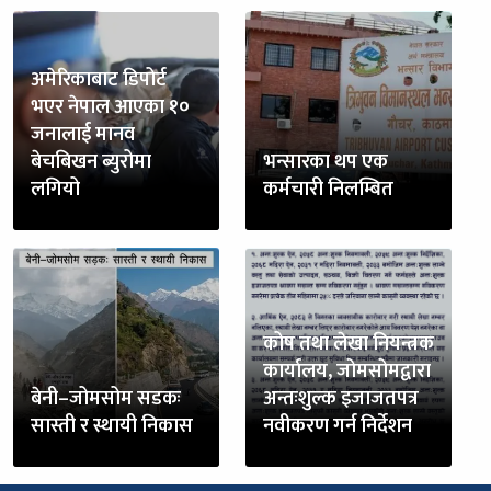
अमेरिकाबाट डिपोर्ट
भएर नेपाल आएका १०
जनालाई मानव
बेचबिखन ब्युरोमा
भन्सारका थप एक
लगियो
कर्मचारी निलम्बित
कोष तथा लेखा नियन्त्रक
कार्यालय, जोमसोमद्वारा
बेनी–जोमसोम सडकः
अन्तःशुल्क इजाजतपत्र
सास्ती र स्थायी निकास
नवीकरण गर्न निर्देशन