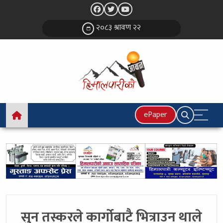
२०८३ श्रावण २२
ePaper
सुन तस्करले कार्गोबाटै भित्राउन थाले