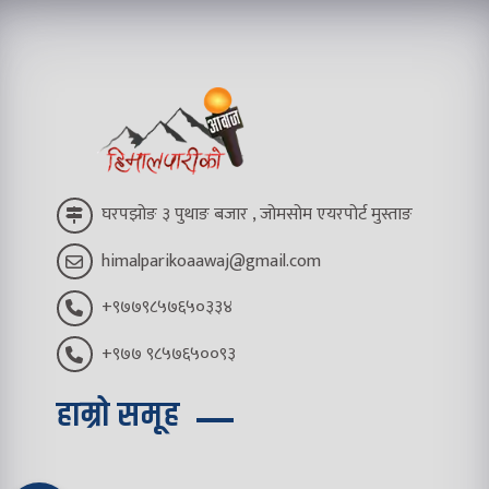
घरपझोङ ३ पुथाङ बजार , जोमसोम एयरपोर्ट मुस्ताङ
himalparikoaawaj@gmail.com
+९७७९८५७६५०३३४
+९७७ ९८५७६५००९३
हाम्रो समूह