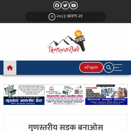
२०८३ श्रावण २१
ePaper
गुणस्तरीय सडक बनाओस्