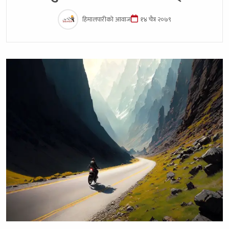
हिमालपारीको आवाज
१४ चैत्र २०७९