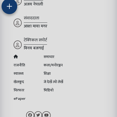
अजय नेपाली
संवाददाता
आशा माया मगर
टेक्निकल सपोर्ट
विनय बजगाई
समाचार
राजनीति
कला/मनोरञ्जन
स्वास्थ्य
शिक्षा
खेलकूद
जे देखेँ त्यो लेखेँ
चिरफार
भिडियो
ePaper