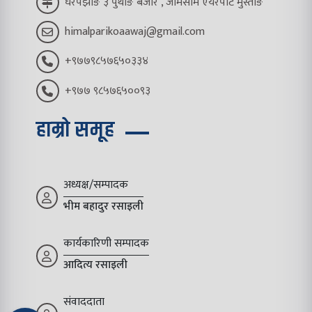
घरपझोङ ३ पुथाङ बजार , जोमसोम एयरपोर्ट मुस्ताङ
himalparikoaawaj@gmail.com
+९७७९८५७६५०३३४
+९७७ ९८५७६५००९३
हाम्रो समूह
अध्यक्ष/सम्पादक
भीम बहादुर रसाइली
कार्यकारिणी सम्पादक
आदित्य रसाइली
संवाददाता