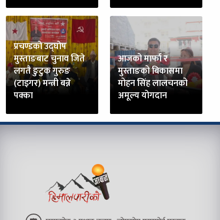
प्रचण्डको उद्घोष
मुस्ताङबाट चुनाव जिते
आजको मार्फा र
लगतै ङुटुक गुरुङ
मुस्ताङको बिकासमा
(टाइगर) मन्त्री बन्ने
मोहन सिंह लालचनको
पक्का
अमूल्य योगदान