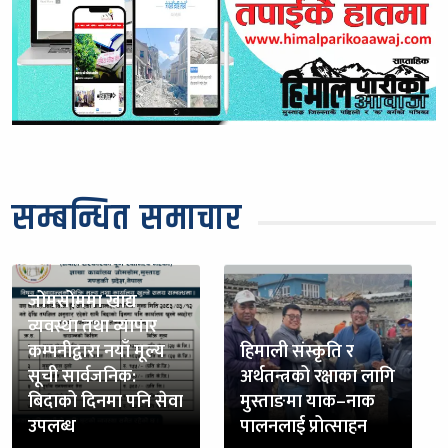
सम्बन्धित समाचार
जोमसोममा खाद्य
व्यवस्था तथा व्यापार
कम्पनीद्वारा नयाँ मूल्य
हिमाली संस्कृति र
सूची सार्वजनिक:
अर्थतन्त्रको रक्षाका लागि
बिदाको दिनमा पनि सेवा
मुस्ताङमा याक–नाक
उपलब्ध
पालनलाई प्रोत्साहन