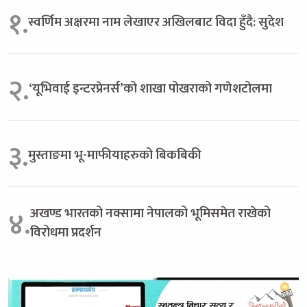
१.
स्वर्णिम अक्षरमा नाम लेखाएर अखिलबाट विदा हुँदै: सुदेश
२.
‘यूभिवाई इन्टरप्रेनर्स’को शाखा पोखराको गणेशटोलमा
३.
मुस्ताङमा भू-माफीयाहरुको बिकबिकी
अखण्ड भारतको नक्सामा नेपालको भूमिसमेत राखेको
४.
विरोधमा प्रदर्शन