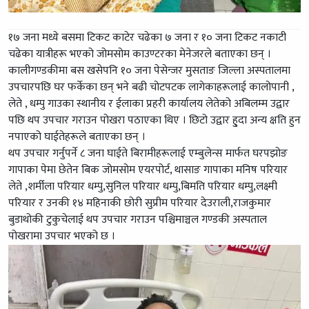
१७ जना मध्ये बसमा टिकट काटेर चढेका ७ जना र १० जना टिकट नकाटी
चढेका यात्रीहरू भएको जोमसोम काउण्टरका मेनेजरले बताएका छन् ।
कालीगण्डकीमा बस खसेपनि १० जना पेसेन्जर मुसताङ जिल्ला अस्पतालमा
उपचारपछि घर फर्केका छन् भने बढी चोटपटक लागेकाहरूलाई कालोपानी ,
लेते , धम्पु गाउका स्थानीय र ईलाका प्रहरी कार्यालय लेतेको अबिलम्म उद्वार
पछि थप उपचार गराउन पोखरा पठाएका थिए । छिटो उद्वार हु्दा अन्य क्षति हुन
नपाएको घाईतेहरूले बताएका छन् ।
थप उपचार गर्नुपर्ने ८ जना घाईते बिरामीहरूलाई एम्बुलेन्स मार्फत घरपझोङ
गापाका पेमा छेतेन बिक जोमसोम एयरपोर्ट, थासाङ गापाका मनिष परियार
लेते ,शर्मीला परियार धम्पु,सुनिल परियार धम्पु,बिमति परियार धम्पु,लक्ष्मी
परियार र उनकी १४ महिनाकी छोरी सुप्रीम परियार देउराली,राजकुमार
बुडाथोकी टुकुचेलाई थप उपचार गराउन पश्चिमाञ्चल गण्डकी अस्पताल
पोखरामा उपचार भएको छ ।