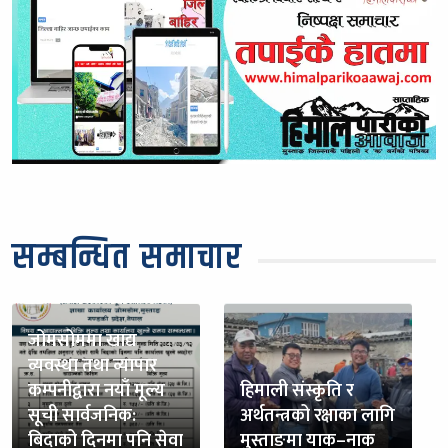
सम्बन्धित समाचार
जोमसोममा खाद्य
व्यवस्था तथा व्यापार
कम्पनीद्वारा नयाँ मूल्य
हिमाली संस्कृति र
सूची सार्वजनिक:
अर्थतन्त्रको रक्षाका लागि
बिदाको दिनमा पनि सेवा
मुस्ताङमा याक–नाक