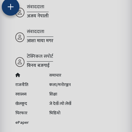
संवाददाता
अजय नेपाली
संवाददाता
आशा माया मगर
टेक्निकल सपोर्ट
विनय बजगाई
समाचार
राजनीति
कला/मनोरञ्जन
स्वास्थ्य
शिक्षा
खेलकूद
जे देखेँ त्यो लेखेँ
चिरफार
भिडियो
ePaper