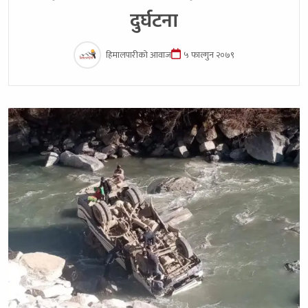
दुर्घटना
हिमालपारीको आवाज
५ फाल्गुन २०७९