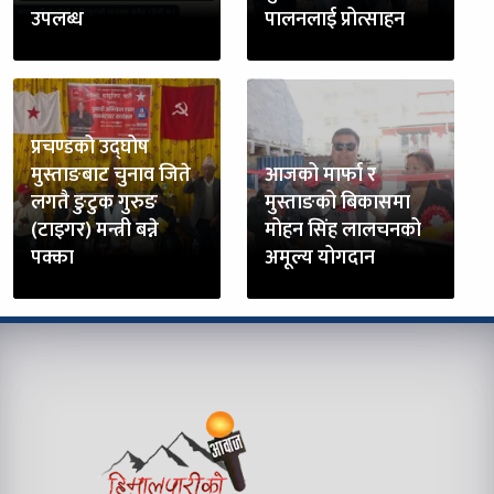
उपलब्ध
पालनलाई प्रोत्साहन
प्रचण्डको उद्घोष
मुस्ताङबाट चुनाव जिते
आजको मार्फा र
लगतै ङुटुक गुरुङ
मुस्ताङको बिकासमा
(टाइगर) मन्त्री बन्ने
मोहन सिंह लालचनको
पक्का
अमूल्य योगदान