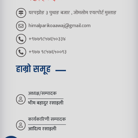
घरपझोङ ३ पुथाङ बजार , जोमसोम एयरपोर्ट मुस्ताङ
himalparikoaawaj@gmail.com
+९७७९८५७६५०३३४
+९७७ ९८५७६५००९३
हाम्रो समूह
अध्यक्ष/सम्पादक
भीम बहादुर रसाइली
कार्यकारिणी सम्पादक
आदित्य रसाइली