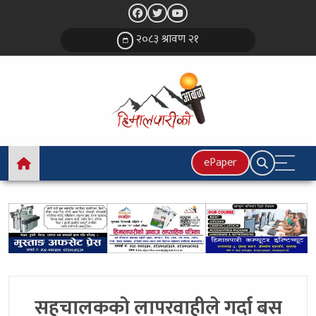
२०८३ श्रावण २१
ePaper
सहचालककाे लापरवाहीले गर्दा बस