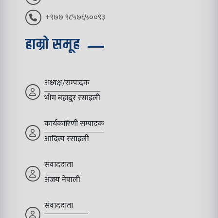
+९७७ ९८५७६५००९३
हाम्रो समूह
अध्यक्ष/सम्पादक
भीम बहादुर रसाइली
कार्यकारिणी सम्पादक
आदित्य रसाइली
संवाददाता
अजय नेपाली
संवाददाता