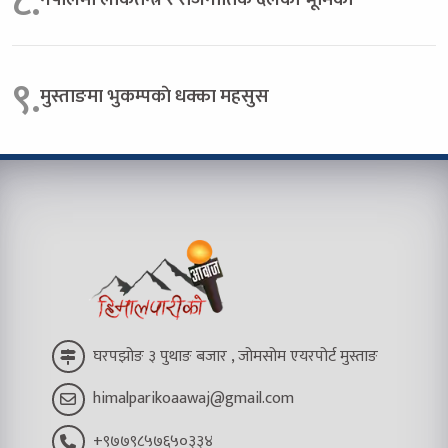
८.
९.
मुस्ताङमा भुकम्पकाे धक्का महसुस
घरपझोङ ३ पुथाङ बजार , जोमसोम एयरपोर्ट मुस्ताङ
himalparikoaawaj@gmail.com
+९७७९८५७६५०३३४