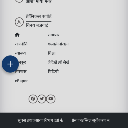
आशा माया मगर
टेक्निकल सपोर्ट
विनय बजगाई
समाचार
राजनीति
कला/मनोरञ्जन
स्वास्थ्य
शिक्षा
खेलकूद
जे देखेँ त्यो लेखेँ
चिरफार
भिडियो
ePaper
सूचना तथा प्रसारण विभाग दर्ता नं:
प्रेस काउन्सिल सूचीकरण नं: