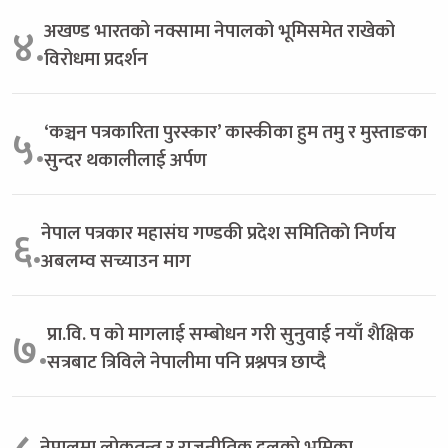
अखण्ड भारतको नक्सामा नेपालको भूमिसमेत राखेको
४.
विरोधमा प्रदर्शन
‘कञ्चन पत्रकारिता पुरस्कार’ कास्कीका हुम तमु र मुस्ताङका
५.
सुन्दर थकालीलाई अर्पण
नेपाल पत्रकार महासंघ गण्डकी प्रदेश समितिकाे निर्णय
६.
अबलम्व सच्याउन माग
प्रा.वि. प को मागलाई सम्बोधन गरी सुनुवाई नयाँ शैक्षिक
७.
सत्रबाट त्रिविले नेपालीमा पनि प्रश्नपत्र छाप्दै
नेपालमा लोकतन्त्र र राजनीतिक दलको भूमिका