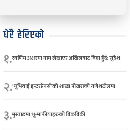
धेरै हेरिएको
१.
स्वर्णिम अक्षरमा नाम लेखाएर अखिलबाट विदा हुँदै: सुदेश
२.
‘यूभिवाई इन्टरप्रेनर्स’को शाखा पोखराको गणेशटोलमा
३.
मुस्ताङमा भू-माफीयाहरुको बिकबिकी