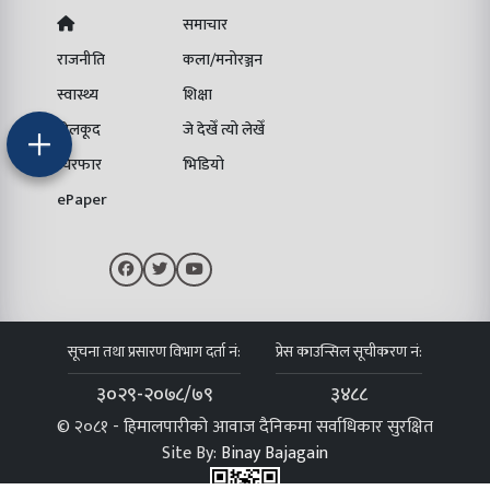
समाचार
राजनीति
कला/मनोरञ्जन
स्वास्थ्य
शिक्षा
खेलकूद
जे देखेँ त्यो लेखेँ
चिरफार
भिडियो
ePaper
सूचना तथा प्रसारण विभाग दर्ता नं:
प्रेस काउन्सिल सूचीकरण नं:
३०२९-२०७८/७९
३४८८
© २०८१ - हिमालपारीको आवाज दैनिकमा सर्वाधिकार सुरक्षित
Site By:
Binay Bajagain