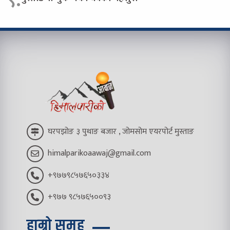
घरपझोङ ३ पुथाङ बजार , जोमसोम एयरपोर्ट मुस्ताङ
himalparikoaawaj@gmail.com
+९७७९८५७६५०३३४
+९७७ ९८५७६५००९३
हाम्रो समूह