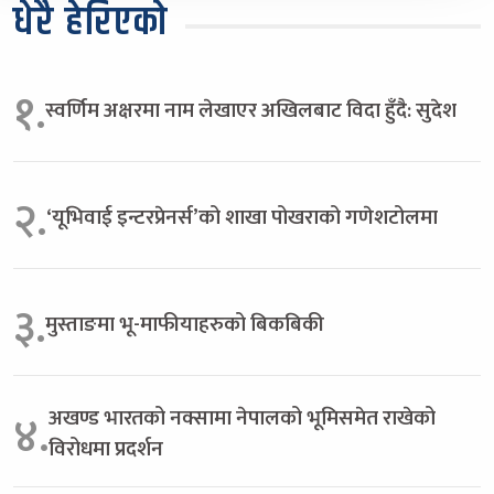
धेरै हेरिएको
१.
स्वर्णिम अक्षरमा नाम लेखाएर अखिलबाट विदा हुँदै: सुदेश
२.
‘यूभिवाई इन्टरप्रेनर्स’को शाखा पोखराको गणेशटोलमा
३.
मुस्ताङमा भू-माफीयाहरुको बिकबिकी
अखण्ड भारतको नक्सामा नेपालको भूमिसमेत राखेको
४.
विरोधमा प्रदर्शन