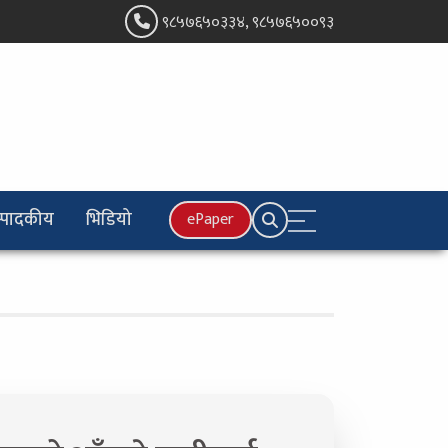
९८५७६५०३३४, ९८५७६५००९३
्पादकीय
भिडियो
ePaper