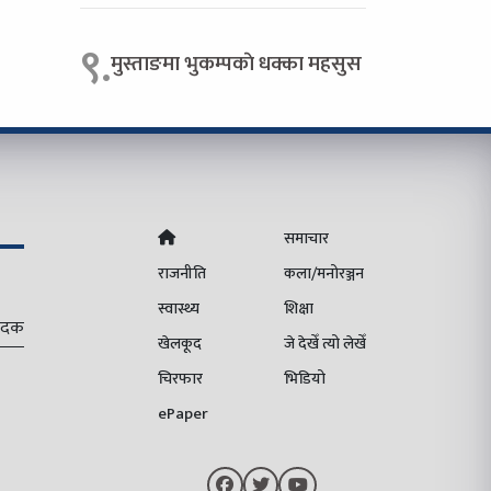
९.
मुस्ताङमा भुकम्पकाे धक्का महसुस
समाचार
राजनीति
कला/मनोरञ्जन
स्वास्थ्य
शिक्षा
पादक
खेलकूद
जे देखेँ त्यो लेखेँ
चिरफार
भिडियो
ePaper