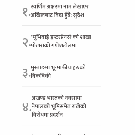
स्वर्णिम अक्षरमा नाम लेखाएर
१.
अखिलबाट विदा हुँदै: सुदेश
‘यूभिवाई इन्टरप्रेनर्स’को शाखा
२.
पोखराको गणेशटोलमा
मुस्ताङमा भू-माफीयाहरुको
३.
बिकबिकी
अखण्ड भारतको नक्सामा
४.
नेपालको भूमिसमेत राखेको
विरोधमा प्रदर्शन