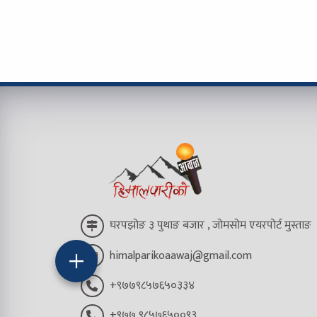
घरपझोङ ३ पुथाङ बजार , जोमसोम एयरपोर्ट मुस्ताङ
himalparikoaawaj@gmail.com
+९७७९८५७६५०३३४
+९७७ ९८५७६५००९३