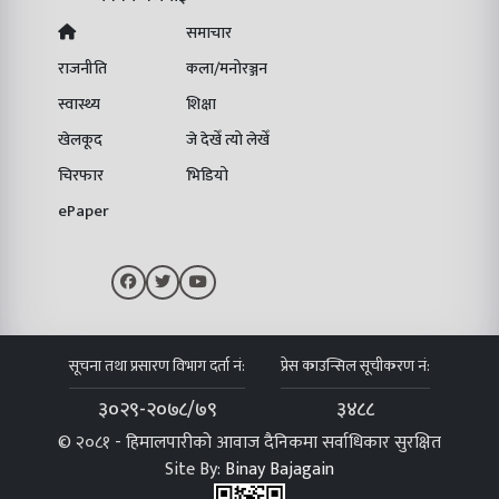
समाचार
राजनीति
कला/मनोरञ्जन
स्वास्थ्य
शिक्षा
खेलकूद
जे देखेँ त्यो लेखेँ
चिरफार
भिडियो
ePaper
सूचना तथा प्रसारण विभाग दर्ता नं:
प्रेस काउन्सिल सूचीकरण नं:
३०२९-२०७८/७९
३४८८
© २०८१ - हिमालपारीको आवाज दैनिकमा सर्वाधिकार सुरक्षित
Site By:
Binay Bajagain