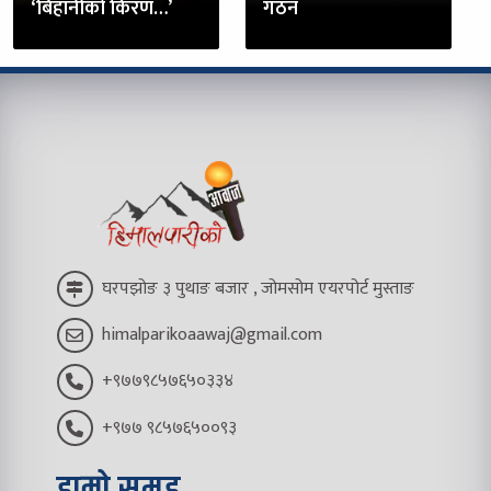
‘बिहानीको किरण…’
गठन
घरपझोङ ३ पुथाङ बजार , जोमसोम एयरपोर्ट मुस्ताङ
himalparikoaawaj@gmail.com
+९७७९८५७६५०३३४
+९७७ ९८५७६५००९३
हाम्रो समूह