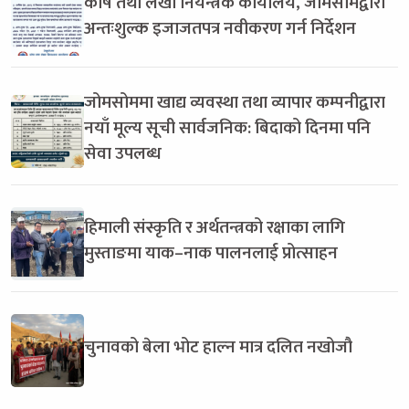
कोष तथा लेखा नियन्त्रक कार्यालय, जोमसोमद्वारा
अन्तःशुल्क इजाजतपत्र नवीकरण गर्न निर्देशन
जोमसोममा खाद्य व्यवस्था तथा व्यापार कम्पनीद्वारा
नयाँ मूल्य सूची सार्वजनिक: बिदाको दिनमा पनि
सेवा उपलब्ध
हिमाली संस्कृति र अर्थतन्त्रको रक्षाका लागि
मुस्ताङमा याक–नाक पालनलाई प्रोत्साहन
चुनावको बेला भोट हाल्न मात्र दलित नखोजौ