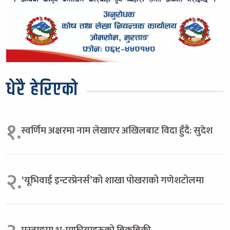
धेरै हेरिएको
१.
स्वर्णिम अक्षरमा नाम लेखाएर अखिलबाट विदा हुँदै: सुदेश
२.
‘यूभिवाई इन्टरप्रेनर्स’को शाखा पोखराको गणेशटोलमा
मुस्ताङमा भू-माफीयाहरुको बिकबिकी