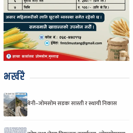
भर्खरै
बेनी–जोमसोम सडकः सास्ती र स्थायी निकास