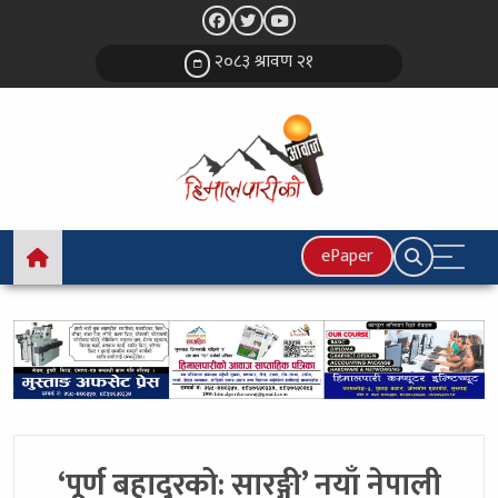
२०८३ श्रावण २१
ePaper
‘पूर्ण बहादुरको: सारङ्गी’ नयाँ नेपाली