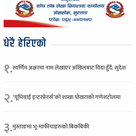
धेरै हेरिएको
१.
स्वर्णिम अक्षरमा नाम लेखाएर अखिलबाट विदा हुँदै: सुदेश
२.
‘यूभिवाई इन्टरप्रेनर्स’को शाखा पोखराको गणेशटोलमा
३.
मुस्ताङमा भू-माफीयाहरुको बिकबिकी