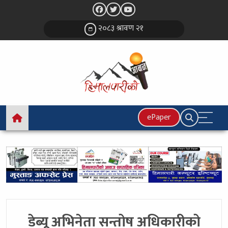
२०८३ श्रावण २१
ePaper
डेब्यू अभिनेता सन्तोष अधिकारीको