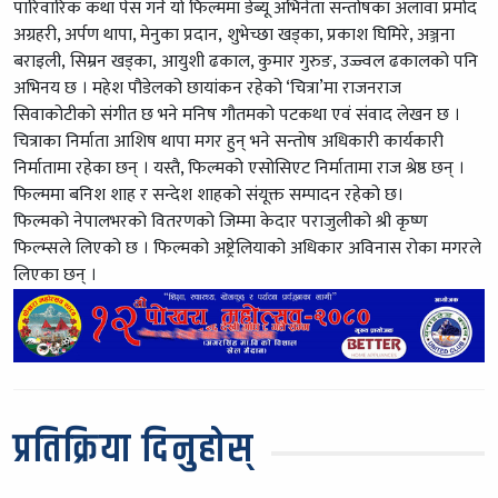
पारिवारिक कथा पेस गर्ने यो फिल्ममा डेब्यू अभिनेता सन्तोषका अलावा प्रमोद
अग्रहरी, अर्पण थापा, मेनुका प्रदान, शुभेच्छा खड्का, प्रकाश घिमिरे, अञ्जना
बराइली, सिम्रन खड्का, आयुशी ढकाल, कुमार गुरुङ, उज्ज्वल ढकालको पनि
अभिनय छ । महेश पौडेलको छायांकन रहेको ‘चित्रा’मा राजनराज
सिवाकोटीको संगीत छ भने मनिष गौतमको पटकथा एवं संवाद लेखन छ ।
चित्राका निर्माता आशिष थापा मगर हुन् भने सन्तोष अधिकारी कार्यकारी
निर्मातामा रहेका छन् । यस्तै, फिल्मको एसोसिएट निर्मातामा राज श्रेष्ठ छन् ।
फिल्ममा बनिश शाह र सन्देश शाहको संयूक्त सम्पादन रहेको छ।
फिल्मको नेपालभरको वितरणको जिम्मा केदार पराजुलीको श्री कृष्ण
फिल्म्सले लिएको छ । फिल्मको अष्ट्रेलियाको अधिकार अविनास रोका मगरले
लिएका छन् ।
प्रतिक्रिया दिनुहोस्