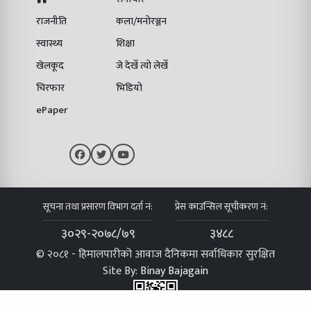
राजनीति
कला/मनोरञ्जन
स्वास्थ्य
शिक्षा
खेलकूद
जे देखेँ त्यो लेखेँ
चिरफार
भिडियो
ePaper
सूचना तथा प्रसारण विभाग दर्ता नं:
प्रेस काउन्सिल सूचीकरण नं:
३०२९-२०७८/७९
३४८८
© २०८१ - हिमालपारीको आवाज दैनिकमा सर्वाधिकार सुरक्षित
Site By:
Binay Bajagain