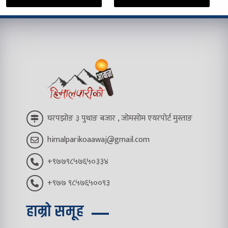
घरपझोङ ३ पुथाङ बजार , जोमसोम एयरपोर्ट मुस्ताङ
himalparikoaawaj@gmail.com
+९७७९८५७६५०३३४
+९७७ ९८५७६५००९३
हाम्रो समूह