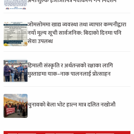
अन्तःशुल्क इजाजतपत्र नवीकरण गर्न निर्देशन
जोमसोममा खाद्य व्यवस्था तथा व्यापार कम्पनीद्वारा
नयाँ मूल्य सूची सार्वजनिक: बिदाको दिनमा पनि
सेवा उपलब्ध
हिमाली संस्कृति र अर्थतन्त्रको रक्षाका लागि
मुस्ताङमा याक–नाक पालनलाई प्रोत्साहन
चुनावको बेला भोट हाल्न मात्र दलित नखोजौ