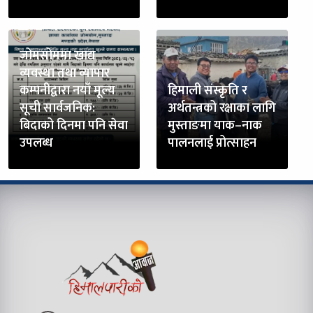
जोमसोममा खाद्य
व्यवस्था तथा व्यापार
कम्पनीद्वारा नयाँ मूल्य
हिमाली संस्कृति र
सूची सार्वजनिक:
अर्थतन्त्रको रक्षाका लागि
बिदाको दिनमा पनि सेवा
मुस्ताङमा याक–नाक
उपलब्ध
पालनलाई प्रोत्साहन