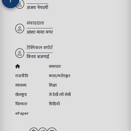
अजय नेपाली
संवाददाता
आशा माया मगर
टेक्निकल सपोर्ट
विनय बजगाई
समाचार
राजनीति
कला/मनोरञ्जन
स्वास्थ्य
शिक्षा
खेलकूद
जे देखेँ त्यो लेखेँ
चिरफार
भिडियो
ePaper