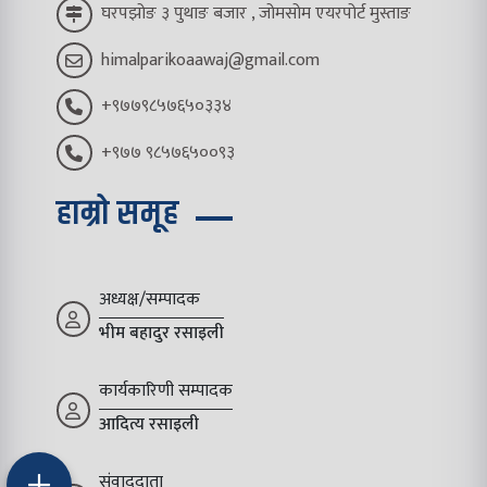
घरपझोङ ३ पुथाङ बजार , जोमसोम एयरपोर्ट मुस्ताङ
himalparikoaawaj@gmail.com
+९७७९८५७६५०३३४
+९७७ ९८५७६५००९३
हाम्रो समूह
अध्यक्ष/सम्पादक
भीम बहादुर रसाइली
कार्यकारिणी सम्पादक
आदित्य रसाइली
संवाददाता