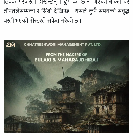
ठिक्क परेजस्ता देखिन्छन् । ढुंगाको छानो भएका बाक्लै घर
तीनतलेसम्मका र सिँढी देखिन्छ । यसले कुनै समयको संवृद्ध
बस्ती भएको पोस्टरले संकेत गरेको छ ।