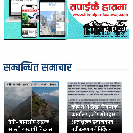
सम्बन्धित समाचार
कोष तथा लेखा नियन्त्रक
कार्यालय, जोमसोमद्वारा
बेनी–जोमसोम सडकः
अन्तःशुल्क इजाजतपत्र
सास्ती र स्थायी निकास
नवीकरण गर्न निर्देशन