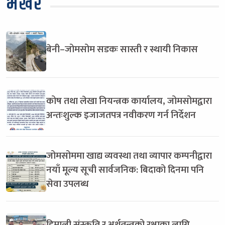
भर्खरै
बेनी–जोमसोम सडकः सास्ती र स्थायी निकास
कोष तथा लेखा नियन्त्रक कार्यालय, जोमसोमद्वारा
अन्तःशुल्क इजाजतपत्र नवीकरण गर्न निर्देशन
जोमसोममा खाद्य व्यवस्था तथा व्यापार कम्पनीद्वारा
नयाँ मूल्य सूची सार्वजनिक: बिदाको दिनमा पनि
सेवा उपलब्ध
हिमाली संस्कृति र अर्थतन्त्रको रक्षाका लागि