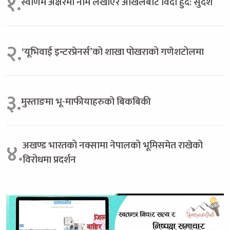
१.
स्वर्णिम अक्षरमा नाम लेखाएर अखिलबाट विदा हुँदै: सुदेश
२.
‘यूभिवाई इन्टरप्रेनर्स’को शाखा पोखराको गणेशटोलमा
३.
मुस्ताङमा भू-माफीयाहरुको बिकबिकी
अखण्ड भारतको नक्सामा नेपालको भूमिसमेत राखेको
४.
विरोधमा प्रदर्शन