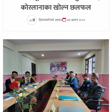
कोरलानाका खोल्न छलफल
हिमालपारीको आवाज
१४ श्रावण २०८०