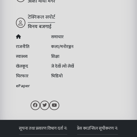
आशा माया मगर
टेक्निकल सपोर्ट
विनय बजगाई
समाचार
राजनीति
कला/मनोरञ्जन
स्वास्थ्य
शिक्षा
खेलकूद
जे देखेँ त्यो लेखेँ
चिरफार
भिडियो
ePaper
सूचना तथा प्रसारण विभाग दर्ता नं:
प्रेस काउन्सिल सूचीकरण नं: