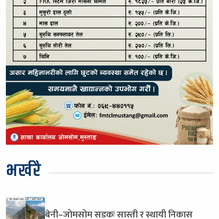
भर्खरै
बेनी–जोमसोम सडकः सास्ती र स्थायी निकास