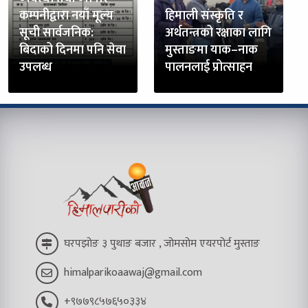
कम्पनीद्वारा नयाँ मूल्य
हिमाली संस्कृति र
सूची सार्वजनिक:
अर्थतन्त्रको रक्षाका लागि
बिदाको दिनमा पनि सेवा
मुस्ताङमा याक–नाक
उपलब्ध
पालनलाई प्रोत्साहन
घरपझोङ ३ पुथाङ बजार , जोमसोम एयरपोर्ट मुस्ताङ
himalparikoaawaj@gmail.com
+९७७९८५७६५०३३४