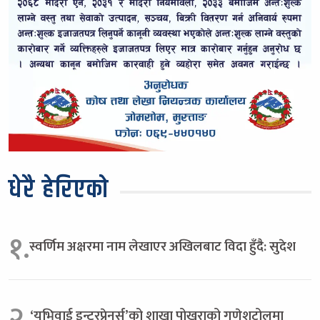
धेरै हेरिएको
१.
स्वर्णिम अक्षरमा नाम लेखाएर अखिलबाट विदा हुँदै: सुदेश
२.
‘यूभिवाई इन्टरप्रेनर्स’को शाखा पोखराको गणेशटोलमा