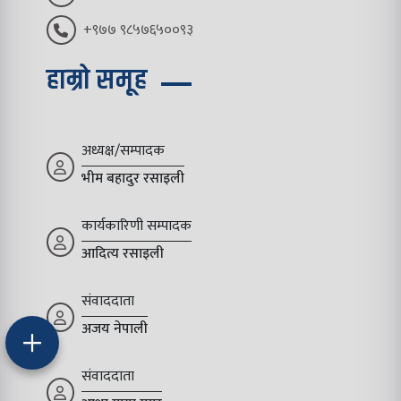
+९७७ ९८५७६५००९३
हाम्रो समूह
अध्यक्ष/सम्पादक
भीम बहादुर रसाइली
कार्यकारिणी सम्पादक
आदित्य रसाइली
संवाददाता
अजय नेपाली
संवाददाता