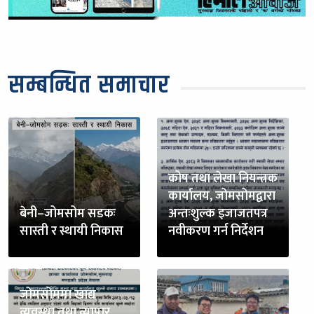
सम्बन्धित समाचार
कोष तथा लेखा नियन्त्रक
कार्यालय, जोमसोमद्वारा
बेनी–जोमसोम सडकः
अन्तःशुल्क इजाजतपत्र
सास्ती र स्थायी निकास
नवीकरण गर्न निर्देशन
जोमसोममा खाद्य
व्यवस्था तथा व्यापार