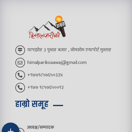
घरपझोङ ३ पुथाङ बजार , जोमसोम एयरपोर्ट मुस्ताङ
himalparikoaawaj@gmail.com
+९७७९८५७६५०३३४
+९७७ ९८५७६५००९३
हाम्रो समूह
अध्यक्ष/सम्पादक