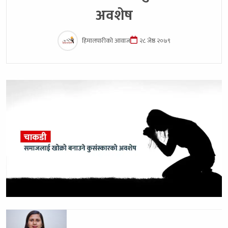
अवशेष
हिमालपारीको आवाज
२८ जेष्ठ २०७९