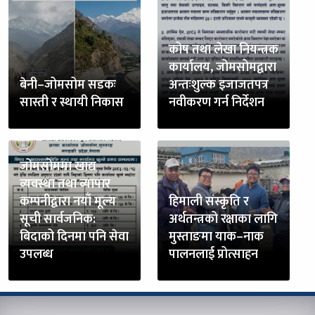
कोष तथा लेखा नियन्त्रक
कार्यालय, जोमसोमद्वारा
बेनी–जोमसोम सडकः
अन्तःशुल्क इजाजतपत्र
सास्ती र स्थायी निकास
नवीकरण गर्न निर्देशन
जोमसोममा खाद्य
व्यवस्था तथा व्यापार
कम्पनीद्वारा नयाँ मूल्य
हिमाली संस्कृति र
सूची सार्वजनिक:
अर्थतन्त्रको रक्षाका लागि
बिदाको दिनमा पनि सेवा
मुस्ताङमा याक–नाक
उपलब्ध
पालनलाई प्रोत्साहन