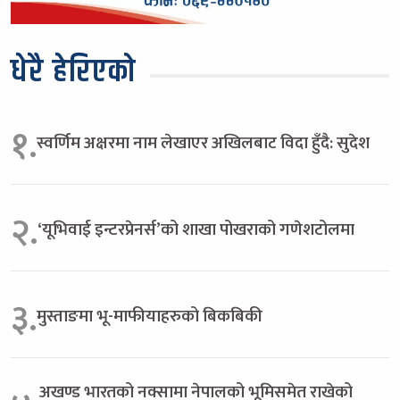
धेरै हेरिएको
१.
स्वर्णिम अक्षरमा नाम लेखाएर अखिलबाट विदा हुँदै: सुदेश
२.
‘यूभिवाई इन्टरप्रेनर्स’को शाखा पोखराको गणेशटोलमा
३.
मुस्ताङमा भू-माफीयाहरुको बिकबिकी
अखण्ड भारतको नक्सामा नेपालको भूमिसमेत राखेको