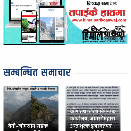
सम्बन्धित समाचार
कोष तथा लेखा नियन्त्रक
कार्यालय, जोमसोमद्वारा
बेनी–जोमसोम सडकः
अन्तःशुल्क इजाजतपत्र