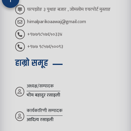
घरपझोङ ३ पुथाङ बजार , जोमसोम एयरपोर्ट मुस्ताङ
himalparikoaawaj@gmail.com
+९७७९८५७६५०३३४
+९७७ ९८५७६५००९३
हाम्रो समूह
अध्यक्ष/सम्पादक
भीम बहादुर रसाइली
कार्यकारिणी सम्पादक
आदित्य रसाइली