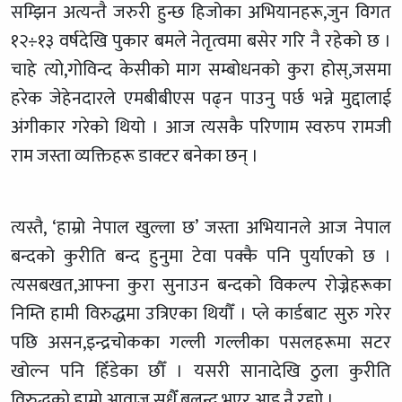
सम्झिन अत्यन्तै जरुरी हुन्छ हिजोका अभियानहरू,जुन विगत
१२÷१३ वर्षदेखि पुकार बमले नेतृत्वमा बसेर गरि नै रहेको छ ।
चाहे त्यो,गोविन्द केसीको माग सम्बोधनको कुरा होस्,जसमा
हरेक जेहेनदारले एमबीबीएस पढ्न पाउनु पर्छ भन्ने मुद्दालाई
अंगीकार गरेको थियो । आज त्यसकै परिणाम स्वरुप रामजी
राम जस्ता व्यक्तिहरू डाक्टर बनेका छन् ।
त्यस्तै, ‘हाम्रो नेपाल खुल्ला छ’ जस्ता अभियानले आज नेपाल
बन्दको कुरीति बन्द हुनुमा टेवा पक्कै पनि पुर्याएको छ ।
त्यसबखत,आफ्ना कुरा सुनाउन बन्दको विकल्प रोज्नेहरूका
निम्ति हामी विरुद्धमा उत्रिएका थियौँ । प्ले कार्डबाट सुरु गरेर
पछि असन,इन्द्रचोकका गल्ली गल्लीका पसलहरूमा सटर
खोल्न पनि हिँडेका छौँ । यसरी सानादेखि ठुला कुरीति
विरुद्धको हाम्रो आवाज सधैँ बुलन्द भएर आइ नै रह्यो ।