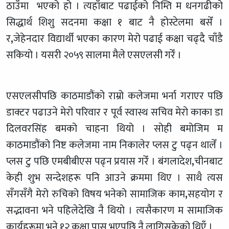
ठाउँमा भएको हो । त्यहाँबाट पढाईको निम्ति म धनगढीको
सिद्धार्थ शिशु सदनमा कक्षा १ बाट नै होस्टेलमा बसेँ ।
र
,
जेहेनदार विद्यार्थी भएका कारण मेरो पढाई कक्षा चढ्दै चाँडै
सकियो । यसरी २०५९ सालमा मैले एसएलसी गरेँ ।
एसएलसीपछि काठमाडौंको राम्रो कलेजमा भर्ना गराएर पछि
डाक्टर पढाउने मेरो परिवार र पूर्व स्वास्थ सचिव मेरो काका डा
दिलवरसिंह बमको चाहना थियो । सोही बमोजिम म
काठमाडौंको निष्ट कलेजमा नाम निकालेर प्लस टु पढ्न थालेँ ।
प्लस टु पछि एमबीबीएस पढ्न प्रयास गरेँ । बंगलादेश
,
चीनबाट
केही शुभ सन्देशहरू पनि आउने क्रममा थिए । साथै त्यस
सँगसँगै मेरो रुचिको विषय भनेको सामाजिक काम
,
सहयोग र
सद्भावना भने पहिलेदेखि नै थियो । त्यसैकारण म सामाजिक
कार्यहरूमा भने १२ कक्षा पास भएपछि नै लागिसकेको थिएँ ।