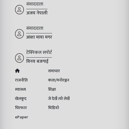
संवाददाता
अजय नेपाली
संवाददाता
आशा माया मगर
टेक्निकल सपोर्ट
विनय बजगाई
समाचार
राजनीति
कला/मनोरञ्जन
स्वास्थ्य
शिक्षा
खेलकूद
जे देखेँ त्यो लेखेँ
चिरफार
भिडियो
ePaper