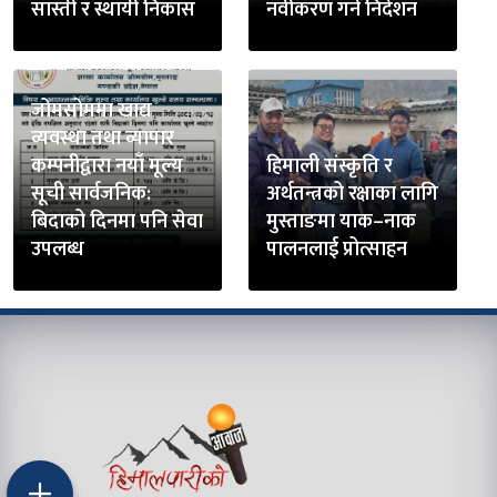
सास्ती र स्थायी निकास
नवीकरण गर्न निर्देशन
जोमसोममा खाद्य
व्यवस्था तथा व्यापार
कम्पनीद्वारा नयाँ मूल्य
हिमाली संस्कृति र
सूची सार्वजनिक:
अर्थतन्त्रको रक्षाका लागि
बिदाको दिनमा पनि सेवा
मुस्ताङमा याक–नाक
उपलब्ध
पालनलाई प्रोत्साहन