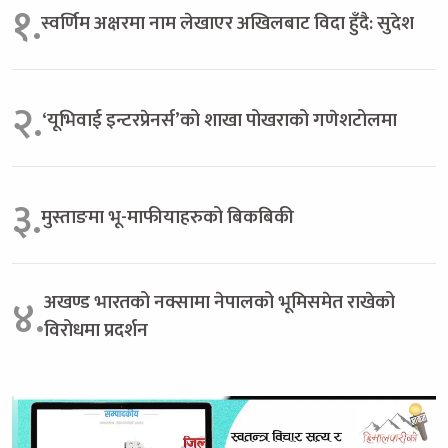
१.
स्वर्णिम अक्षरमा नाम लेखाएर अखिलबाट विदा हुँदै: सुदेश
२.
‘यूभिवाई इन्टरप्रेनर्स’को शाखा पोखराको गणेशटोलमा
३.
मुस्ताङमा भू-माफीयाहरुको बिकबिकी
अखण्ड भारतको नक्सामा नेपालको भूमिसमेत राखेको
४.
विरोधमा प्रदर्शन