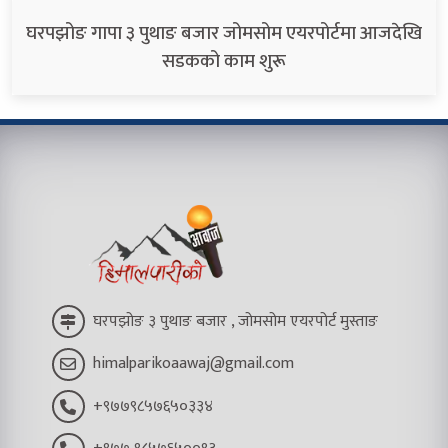
घरपझोङ गापा ३ पुथाङ बजार जोमसोम एयरपोर्टमा आजदेखि
सडकको काम शुरू
घरपझोङ ३ पुथाङ बजार , जोमसोम एयरपोर्ट मुस्ताङ
himalparikoaawaj@gmail.com
+९७७९८५७६५०३३४