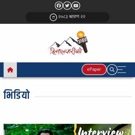
२०८३ श्रावण २२
ePaper
भिडियो