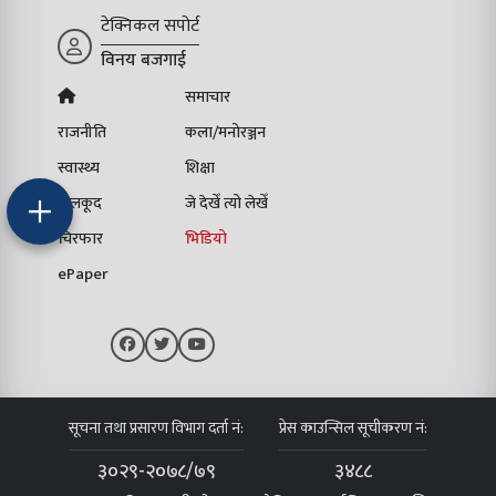
टेक्निकल सपोर्ट
विनय बजगाई
समाचार
राजनीति
कला/मनोरञ्जन
स्वास्थ्य
शिक्षा
खेलकूद
जे देखेँ त्यो लेखेँ
चिरफार
भिडियो
ePaper
सूचना तथा प्रसारण विभाग दर्ता नं:
प्रेस काउन्सिल सूचीकरण नं:
३०२९-२०७८/७९
३४८८