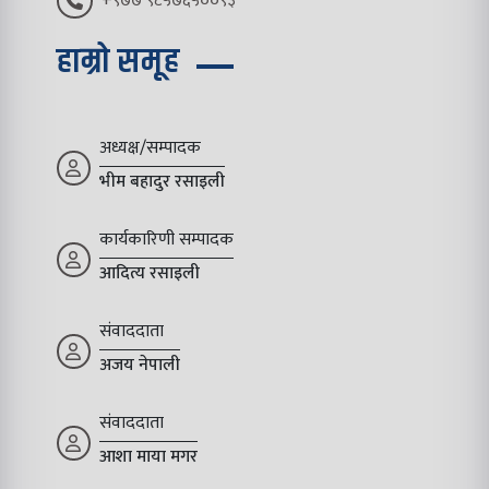
+९७७ ९८५७६५००९३
हाम्रो समूह
अध्यक्ष/सम्पादक
भीम बहादुर रसाइली
कार्यकारिणी सम्पादक
आदित्य रसाइली
संवाददाता
अजय नेपाली
संवाददाता
आशा माया मगर